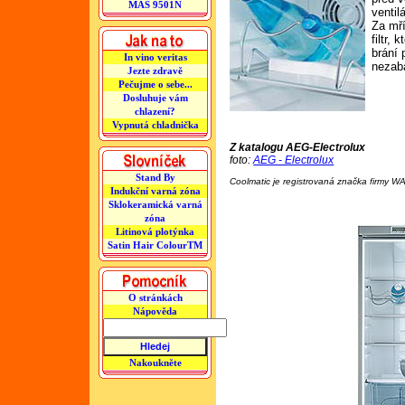
MAS 9501N
ventil
Za mří
filtr, 
brání
In vino veritas
nezaba
Jezte zdravě
Pečujme o sebe...
Dosluhuje vám
chlazení?
Vypnutá chladnička
Z katalogu AEG-Electrolux
foto:
AEG - Electrolux
Stand By
Coolmatic je registrovaná značka firmy 
Indukční varná zóna
Sklokeramická varná
zóna
Litinová plotýnka
Satin Hair ColourTM
O stránkách
Nápověda
Nakoukněte