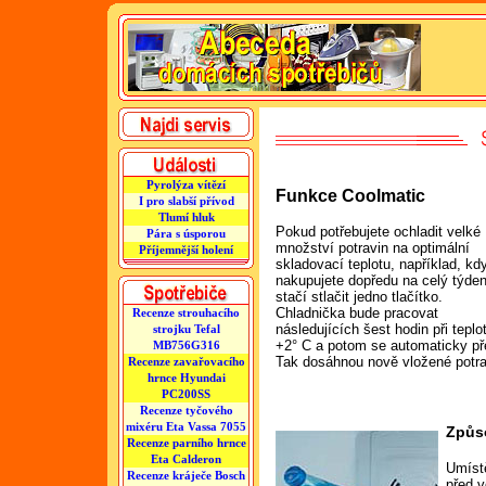
Pyrolýza vítězí
Funkce Coolmatic
I pro slabší přívod
Tlumí hluk
Pokud potřebujete ochladit velké
Pára s úsporou
množství potravin na optimální
Příjemnější holení
skladovací teplotu, například, kd
nakupujete dopředu na celý týden
stačí stlačit jedno tlačítko.
Chladnička bude pracovat
Recenze strouhacího
následujících šest hodin při teplo
strojku Tefal
+2° C a potom se automaticky př
MB756G316
Tak dosáhnou nově vložené potrav
Recenze zavařovacího
hrnce Hyundai
PC200SS
Recenze tyčového
mixéru Eta Vassa 7055
Způs
Recenze parního hrnce
Eta Calderon
Umístě
Recenze kráječe Bosch
před v