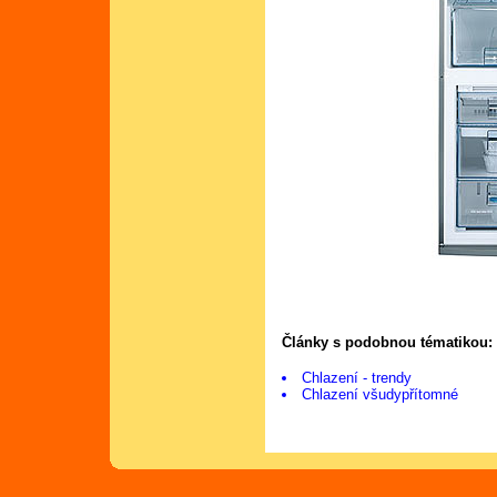
Články s podobnou tématikou:
Chlazení - trendy
Chlazení všudypřítomné