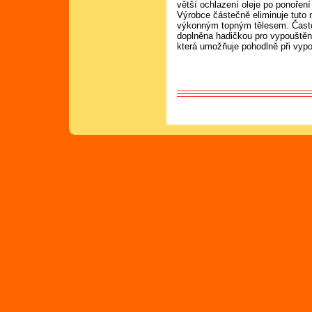
větší ochlazení oleje po ponoření
Výrobce částečně eliminuje tuto
výkonným topným tělesem. Čast
doplněna hadičkou pro vypouštění
která umožňuje pohodlně při vypouš