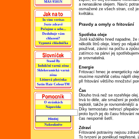
MAS 9501N
a nenasákne olejem. Navíc potrav
osmažené ze všech stran, což je
květáku.
In vino veritas
Pravdy a omyly o fritování
Jezte zdravě
Pečujme o sebe...
Dosluhuje vám
Spotřeba oleje
chlazení?
Jistě každého hned napadne, že sp
Vypnutá chladnička
několik litrů oleje, který po něja
používat, závisí na počtu a způs
zatímco na pánvi jej spotřebujem
je srovnatelná.
Stand By
Indukční varná zóna
Energie
Sklokeramická varná
Fritovací hrnec je energeticky ná
zóna
musíme rozehřát celou náplň oleje
Litinová plotýnka
při fritování většího množství por
Satin Hair ColourTM
Čas
Dlouho trvá než se rozehřeje olej
trvá to déle, ale smažení je podst
O stránkách
teplotě, takže je rovnoměrnější a
Nápověda
Díky termostatu nehrozí přepalov
proto bych jej do času fritování n
čas nesporně šetří.
Nakoukněte
Zdraví
Fritované potraviny nejsou zdrav
To tvrzení je poněkud nepřesné, 