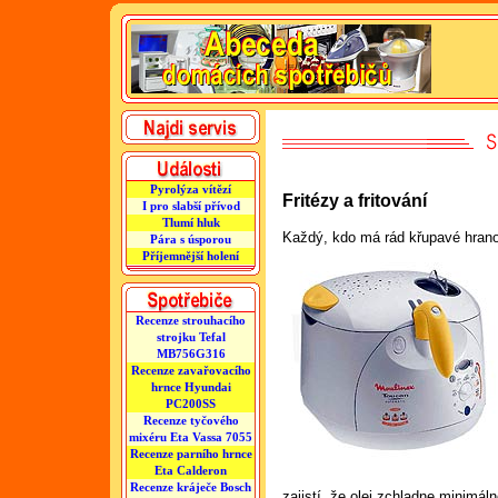
Pyrolýza vítězí
Fritézy a fritování
I pro slabší přívod
Tlumí hluk
Každý, kdo má rád křupavé hrano
Pára s úsporou
Příjemnější holení
Recenze strouhacího
strojku Tefal
MB756G316
Recenze zavařovacího
hrnce Hyundai
PC200SS
Recenze tyčového
mixéru Eta Vassa 7055
Recenze parního hrnce
Eta Calderon
Recenze kráječe Bosch
zajistí, že olej zchladne minimál