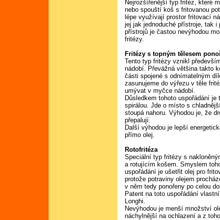
Nejrozšířenější typ fritéz, které 
nebo spouští koš s fritovanou pot
lépe využívají prostor fritovací n
jej jak jednoduché přístroje, tak
přístrojů je častou nevýhodou m
fritézy.
Fritézy s topným tělesem pono
Tento typ fritézy vznikl předevš
nádobí. Převážná většina takto k
části spojené s odnímatelným díl
zasunujeme do výřezu v těle frité
umývat v myčce nádobí.
Důsledkem tohoto uspořádání je t
spirálou. Jde o místo s chladnějš
stoupá nahoru. Výhodou je, že dr
přepalují.
Další výhodou je lepší energetick
přímo olej.
Rotofritéza
Speciální typ fritézy s nakloně
a rotujícím košem. Smyslem toh
uspořádání je ušetřit olej pro frito
protože potraviny olejem procház
v něm tedy ponořeny po celou dob
Patent na toto uspořádání vlastní
Longhi.
Nevýhodou je menší množství olej
náchylnější na ochlazení a z toho