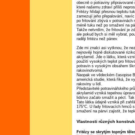
obecně o potraviny připravované 
které našemu zdraví příliš nepros
Fritézy hlídají přesnou teplotu tu
zamezují jeho přepalování, navíc
po fritování zbývá v potravinác
méně tuku než po smažení na pá
Takže netvrdím, že fritování je z
ale pokud bych si měl vybrat, pou
raději fritézu než pánev.
Zde mi znalci asi vytknou, že ne
nejnověji hojně diskutované rizik
akrylamid. Jde o látku, která vzni
použití vysokých teplot pro fritov
potravin s vysokým obsahem škro
rakovinotvorná.
Naopak ve vědeckém časopise Bri
americká studie, která říká, že 
rakoviny u lidí.
Představitelé potravinářského pr
akrylamid vzniká tepelnou úpravo
lidstvo začalo smažit a péct. Tak 
Tato látka údajně vzniká při zah
175°C. U řady fritovacích hrnců
smažení na pánvi zajistit, že tepl
Vlastnosti různých konstrukc
Fritézy se skrytým topným těl