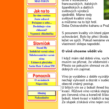
dříve v konkurenci
MAS 9501N
francouzských, italských
španělských a dalších
světových výrobců
ojedinělé. Máme tedy
In vino veritas
světově kvalitní vína
Jezte zdravě
a můžeme na to být hrdí.
Pečujme o sebe...
Doba Ostravského kahanu a Pražs
Dosluhuje vám
chlazení?
S posunem kvality vín které pije
Vypnutá chladnička
uchovávání. Bylo by přeci škoda z
ležet ve spíži. Pokud nemáme vin
vlastností sklepa napodobí.
Stand By
O víně chceme vědět víc
Indukční varná zóna
Sklokeramická varná
I když mám rád dobrá vína, vych
zóna
musím se přiznat, že vědomosti o
Litinová plotýnka
Přesto se pokusím shrnout ve zkr
Satin Hair ColourTM
dobrých vín zajímat.
Víno je vyráběno z dobře vyzrálýc
nechají vykvasit a dozrát v sude
O stránkách
obecně známý postup.
Nápověda
U bílých vín se z bobulí ihned li
kvasí. Růžové víno vzniká stejn
pro červená vína a konečně šťáv
Nakoukněte
bobulí, které kvasí v kádích a te
Ze slupek získává víno nejen svoj