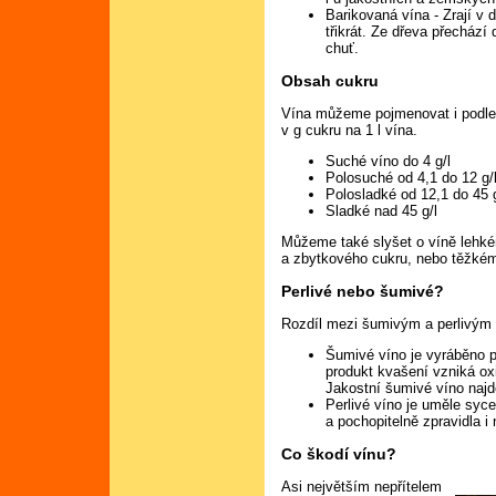
Barikovaná vína - Zrají v 
třikrát. Ze dřeva přechází 
chuť.
Obsah cukru
Vína můžeme pojmenovat i podl
v g cukru na 1 l vína.
Suché víno do 4 g/l
Polosuché od 4,1 do 12 g/
Polosladké od 12,1 do 45 g
Sladké nad 45 g/l
Můžeme také slyšet o víně lehké
a zbytkového cukru, nebo těžké
Perlivé nebo šumivé?
Rozdíl mezi šumivým a perlivým 
Šumivé víno je vyráběno p
produkt kvašení vzniká oxid
Jakostní šumivé víno naj
Perlivé víno je uměle syce
a pochopitelně zpravidla i 
Co škodí vínu?
Asi největším nepřítelem