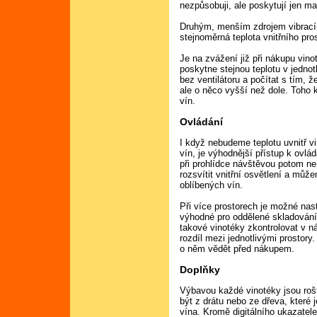
nezpůsobuji, ale poskytují jen m
Druhým, menším zdrojem vibrací m
stejnoměrná teplota vnitřního pro
Je na zvážení již při nákupu vinot
poskytne stejnou teplotu v jednotl
bez ventilátoru a počítat s tím, že
ale o něco vyšší než dole. Toho
vín.
Ovládání
I když nebudeme teplotu uvnitř v
vín, je výhodnější přístup k ovl
při prohlídce návštěvou potom ne
rozsvítit vnitřní osvětlení a můž
oblíbených vín.
Při více prostorech je možné nast
výhodné pro oddělené skladování
takové vinotéky zkontrolovat v 
rozdíl mezi jednotlivými prostory
o něm vědět před nákupem.
Doplňky
Výbavou každé vinotéky jsou roš
být z drátu nebo ze dřeva, které 
vína. Kromě digitálního ukazate