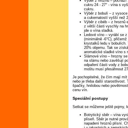
Výběr z hroznů – pochází
cukru 24 - 27° - vína s v
cukru.
Výběr z bobulí – z vysoce
a cukernatostí vyšší než 2
Výběr z cibéb – z hroznů e
z větší části vyschly na hr
jde o vína sladká.
Ledové víno – vyrábí se z
(minimálně -6°C), přičemž 
krystalků ledu v bobulích.
20% objemu. Tak se získá 
aromatické sladké víno s
Slámové víno – hrozny se 
na slámu nebo zavěšují p
odpaření části vody z bob
moštu musí přesáhnout 27°
Je pochopitelné, že čím mají mít
nebo je třeba další starostlivost
špačky, hnilobou nebo povětrnost
cenu vín.
Speciální postupy
Setkat se můžeme ještě pojmy, kt
Botrytický sběr – vína vyr
plíseň. Sběr je nutné prov
napadení hroznů plísní. C
i u jakostních a zemských