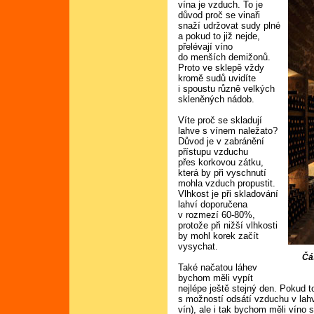
vína je vzduch. To je
důvod proč se vinaři
snaží udržovat sudy plné
a pokud to již nejde,
přelévají víno
do menších demižonů.
Proto ve sklepě vždy
kromě sudů uvidíte
i spoustu různě velkých
skleněných nádob.
Víte proč se skladují
lahve s vínem naležato?
Důvod je v zabránění
přístupu vzduchu
přes korkovou zátku,
která by při vyschnutí
mohla vzduch propustit.
Vlhkost je při skladování
lahví doporučena
v rozmezí 60-80%,
protože při nižší vlhkosti
by mohl korek začít
vysychat.
Čás
Také načatou láhev
bychom měli vypít
nejlépe ještě stejný den. Pokud 
s možností odsátí vzduchu v lahv
vín), ale i tak bychom měli víno 