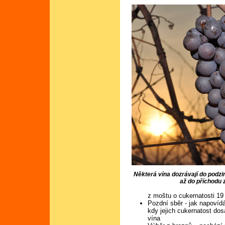
Některá vína dozrávají do podz
až do příchodu 
z moštu o cukernatosti 19 
Pozdní sběr - jak napovíd
kdy jejich cukernatost dos
vína