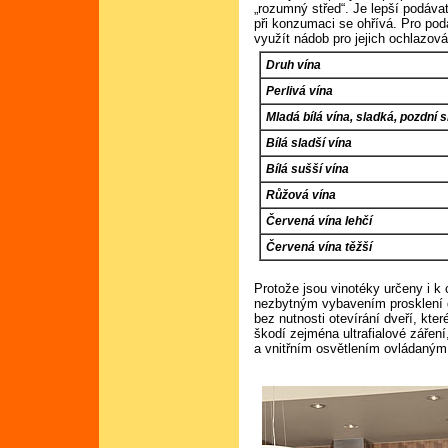
„rozumný střed“. Je lepší podáva
při konzumaci se ohřívá. Pro po
využít nádob pro jejich ochlazová
Druh vína
Perlivá vína
Mladá bílá vína, sladká, pozdní 
Bílá sladší vína
Bílá sušší vína
Růžová vína
Červená vína lehčí
Červená vína těžší
Protože jsou vinotéky určeny i k 
nezbytným vybavením prosklení d
bez nutnosti otevírání dveří, které
škodí zejména ultrafialové záření,
a vnitřním osvětlením ovládaným