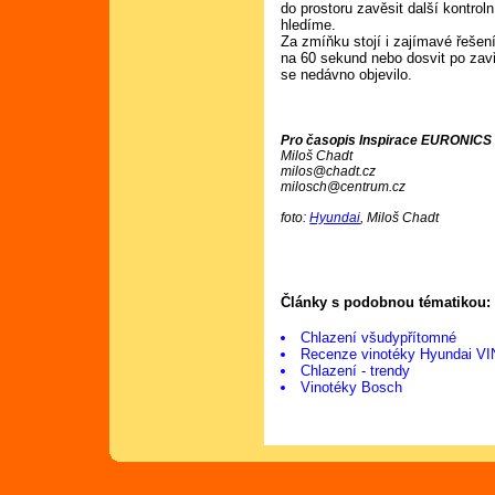
do prostoru zavěsit další kontroln
hledíme.
Za zmíňku stojí i zajímavé řešení
na 60 sekund nebo dosvit po zavř
se nedávno objevilo.
Pro časopis Inspirace EURONICS č
Miloš Chadt
milos@chadt.cz
milosch@centrum.cz
foto:
Hyundai
, Miloš Chadt
Články s podobnou tématikou:
Chlazení všudypřítomné
Recenze vinotéky Hyundai V
Chlazení - trendy
Vinotéky Bosch