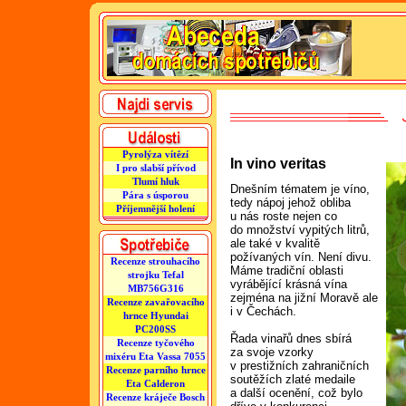
Pyrolýza vítězí
In vino veritas
I pro slabší přívod
Tlumí hluk
Dnešním tématem je víno,
Pára s úsporou
tedy nápoj jehož obliba
Příjemnější holení
u nás roste nejen co
do množství vypitých litrů,
ale také v kvalitě
požívaných vín. Není divu.
Recenze strouhacího
Máme tradiční oblasti
strojku Tefal
vyrábějící krásná vína
MB756G316
zejména na jižní Moravě ale
Recenze zavařovacího
i v Čechách.
hrnce Hyundai
PC200SS
Řada vinařů dnes sbírá
Recenze tyčového
za svoje vzorky
mixéru Eta Vassa 7055
v prestižních zahraničních
Recenze parního hrnce
soutěžích zlaté medaile
Eta Calderon
a další ocenění, což bylo
Recenze kráječe Bosch