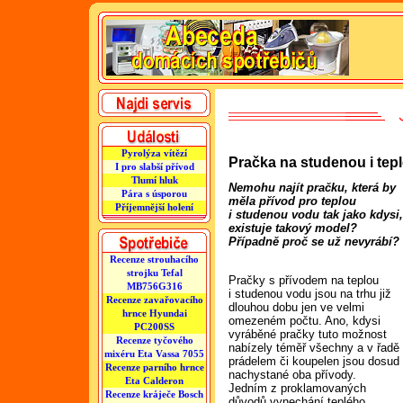
Pyrolýza vítězí
Pračka na studenou i tep
I pro slabší přívod
Tlumí hluk
Nemohu najít pračku, která by
Pára s úsporou
měla přívod pro teplou
Příjemnější holení
i studenou vodu tak jako kdysi
existuje takový model?
Případně proč se už nevyrábí?
Recenze strouhacího
strojku Tefal
Pračky s přívodem na teplou
MB756G316
i studenou vodu jsou na trhu již
Recenze zavařovacího
dlouhou dobu jen ve velmi
hrnce Hyundai
omezeném počtu. Ano, kdysi
PC200SS
vyráběné pračky tuto možnost
Recenze tyčového
nabízely téměř všechny a v řadě
mixéru Eta Vassa 7055
prádelem či koupelen jsou dosud
Recenze parního hrnce
nachystané oba přívody.
Eta Calderon
Jedním z proklamovaných
Recenze kráječe Bosch
důvodů vynechání teplého