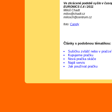
Ve zkrácené podobě vyšlo v časop
EURONICS č.4 / 2011
Miloš Chadt
milos@chadt.cz
milosch@centrum.cz
foto:
Candy
Články s podobnou tématikou:
Sušičku zvlášť nebo v pračce
Kupujeme pračku
Nová pračka skáče
Najdi servis
Jak používat pračku