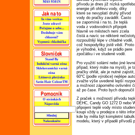
MAS 9501N
přívodu je dnes již nízká spotřeb
energie při ohřevu vody, díky
které se nevyplatí druhý přívod
vody do pračky zavádět. Často
In vino veritas
se zapomíná i na to, že teplá
Jezte zdravě
voda z vodovodních přípojek
Pečujme o sebe...
hlavně ve městech není zcela
Dosluhuje vám
čistá a navíc se některé nečistot
chlazení?
rozpouštějí lépe v chladné vodě,
Vypnutá chladnička
což hospodyňky jistě vědí. Proto
je výhodné, když se prádlo pere
zpočátku i ve studené vodě.
Stand By
Pro využití solární nebo jiné lev
Indukční varná zóna
případ, který máte na mysli), je
Sklokeramická varná
pračky ohřát, ale je nutné zajistit
zóna
60°C (podle výrobce) nejlépe au
Litinová plotýnka
zvažte výše uvedené lepší rozpo
Satin Hair ColourTM
a možnost záporného ovlivnění či
až po čase. Proto bych doporučil
Z praček s možností přívodu te
O stránkách
DEHC, Candy GO 1272 D nebo Wh
Nápověda
připojení teplé vody místo stude
koupi vždy u prodejce o této info
kde by měla být kompletní tabul
modelu, který v případě přívodů p
Nakoukněte