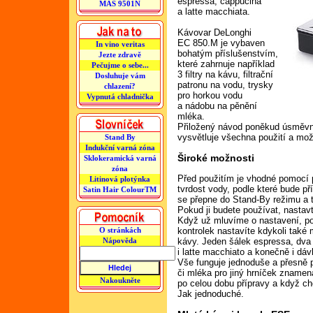
espressa, cappucina
MAS 9501N
a latte macchiata.
Kávovar DeLonghi
EC 850.M je vybaven
In vino veritas
bohatým příslušenstvím,
Jezte zdravě
které zahrnuje například
Pečujme o sebe...
3 filtry na kávu, filtrační
Dosluhuje vám
patronu na vodu, trysky
chlazení?
pro horkou vodu
Vypnutá chladnička
a nádobu na pěnění
mléka.
Přiložený návod poněkud úsměvn
vysvětluje všechna použití a mož
Stand By
Indukční varná zóna
Široké možnosti
Sklokeramická varná
zóna
Před použitím je vhodné pomocí p
Litinová plotýnka
tvrdost vody, podle které bude př
Satin Hair ColourTM
se přepne do Stand-By režimu a te
Pokud ji budete používat, nastavt
Když už mluvíme o nastavení, po
kontrolek nastavíte kdykoli také
O stránkách
kávy. Jeden šálek espressa, dva
Nápověda
i latte macchiato a konečně i dáv
Vše funguje jednoduše a přesně 
či mléka pro jiný hrníček znamená
Nakoukněte
po celou dobu přípravy a když chc
Jak jednoduché.