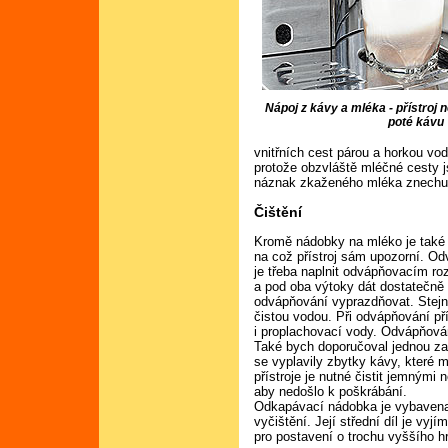
Nápoj z kávy a mléka - přístroj 
poté kávu
vnitřních cest párou a horkou vod
protože obzvláště mléčné cesty j
náznak zkaženého mléka znechut
Čištění
Kromě nádobky na mléko je také 
na což přístroj sám upozorní. Od
je třeba naplnit odvápňovacím 
a pod oba výtoky dát dostatečně 
odvápňování vyprazdňovat. Stejn
čistou vodou. Při odvápňování pří
i proplachovací vody. Odvápňován
Také bych doporučoval jednou za
se vyplavily zbytky kávy, které 
přístroje je nutné čistit jemnými
aby nedošlo k poškrábání.
Odkapávací nádobka je vybavena 
vyčištění. Její střední díl je vy
pro postavení o trochu vyššího h