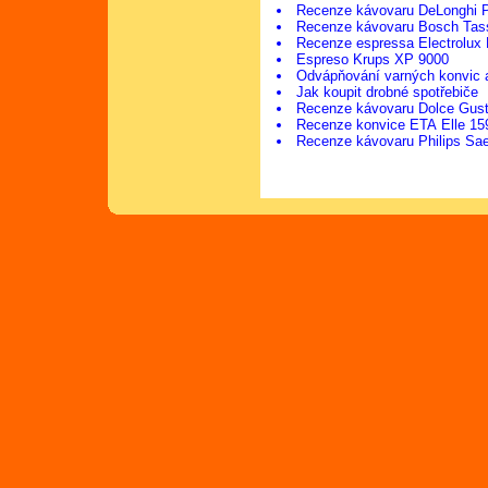
Recenze kávovaru DeLonghi 
Recenze kávovaru Bosch Tas
Recenze espressa Electrolu
Espreso Krups XP 9000
Odvápňování varných konvic 
Jak koupit drobné spotřebiče
Recenze kávovaru Dolce Gus
Recenze konvice ETA Elle 15
Recenze kávovaru Philips Sa