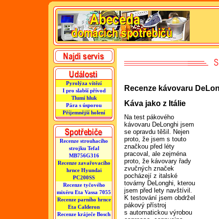
Pyrolýza vítězí
Recenze kávovaru DeLon
I pro slabší přívod
Tlumí hluk
Káva jako z Itálie
Pára s úsporou
Příjemnější holení
Na test pákového
kávovaru DeLonghi jsem
se opravdu těšil. Nejen
proto, že jsem s touto
Recenze strouhacího
značkou před léty
strojku Tefal
pracoval, ale zejména
MB756G316
proto, že kávovary řady
Recenze zavařovacího
zvučných značek
hrnce Hyundai
pocházejí z italské
PC200SS
továrny DeLonghi, kterou
Recenze tyčového
jsem před lety navštívil.
mixéru Eta Vassa 7055
K testování jsem obdržel
Recenze parního hrnce
pákový přístroj
Eta Calderon
s automatickou výrobou
Recenze kráječe Bosch