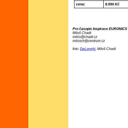
cena:
8.990 Kč
Pro časopis Inspirace EURONICS č
Miloš Chadt
milos@chadt.cz
milosch@centrum.cz
foto:
DeLonghi
, Miloš Chadt