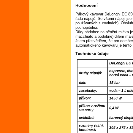
Hodnocení
Pákový kávovar DeLonghi EC 850 
řadu nápojů. Se všemi nápoji jsem
používaných surovinách). Obsluh
pochopitelná.
Díky nádobce na pěnění mléka je
macchiato a podobné) dílem malé
Jsem přesvědčen, že pro domácnos
automatického kávovaru je tento p
Technické údaje
DeLonghi EC 
espresso, dvo
druhy nápojů:
horká voda – 
tlak:
15 bar
zásobníky:
voda – 1 l, mlé
příkon:
1450 W
příkon v režimu
0,4 W
StandBy
ovládání:
barevný displ
rozměry (všh);
305 x 275 x 3
hmotnost: