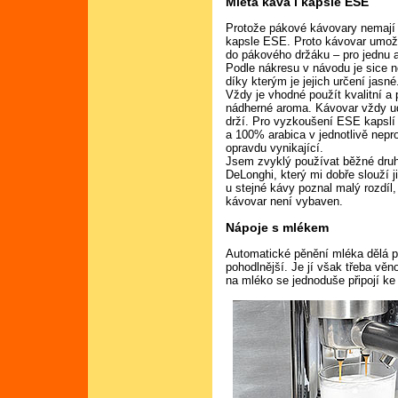
Mletá káva i kapsle ESE
Protože pákové kávovary nemají 
kapsle ESE. Proto kávovar umožňuj
do pákového držáku – pro jednu 
Podle nákresu v návodu je sice n
díky kterým je jejich určení jasné
Vždy je vhodné použít kvalitní 
nádherné aroma. Kávovar vždy ud
drží. Pro vyzkoušení ESE kapslí
a 100% arabica v jednotlivě nepr
opravdu vynikající.
Jsem zvyklý používat běžné dr
DeLonghi, který mi dobře slouží j
u stejné kávy poznal malý rozdíl,
kávovar není vybaven.
Nápoje s mlékem
Automatické pěnění mléka dělá př
pohodlnější. Je jí však třeba věn
na mléko se jednoduše připojí ke