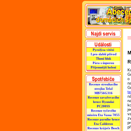
Pyrolýza vítězí
M
I pro slabší přívod
Tlumí hluk
R
Pára s úsporou
Příjemnější holení
K
G
o
n
Recenze strouhacího
G
strojku Tefal
te
MB756G316
n
Recenze zavařovacího
n
hrnce Hyundai
ko
PC200SS
j
Recenze tyčového
va
mixéru Eta Vassa 7055
z
Recenze parního hrnce
p
Eta Calderon
př
Recenze kráječe Bosch