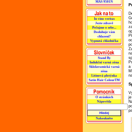
MAS 9501N
P
D
Gr
In vino veritas
h
Jezte zdravě
za
Pečujme o sebe...
o
Dosluhuje vám
P
chlazení?
o
Vypnutá chladnička
p
Z
n
s
Stand By
P
Indukční varná zóna
a 
Sklokeramická varná
M
zóna
n
Litinová plotýnka
Satin Hair ColourTM
S
V
je
O stránkách
N
Nápověda
p
p
Nakoukněte