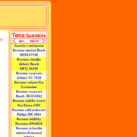
Zatočte s nečistotou
Recenze mixéru Bosch
MSM 67140
Recenze ručního
šlehače Bosch
MFQ 36440
Recenze vysavače
Zelmer VC 7920
Recenze robotu Eta
Gratussino
Recenze vysavače
Bosch BGS51842
Recenze sušičky ovoce
Eta Kiara 2301
Recenze odšťavňovače
Philips HR 1864
Recenze žehličky
Rowenta DW6020
Recenze tyčového
mixéru Kenwood