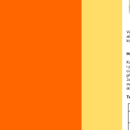
V
a
kt
H
K
i
c
př
J
o
d
T