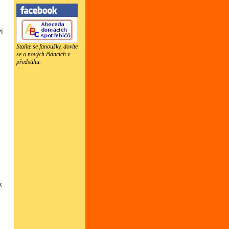
í
Staňte se fanoušky, dovíte
se o nových článcích v
předstihu.
l
u
.
k