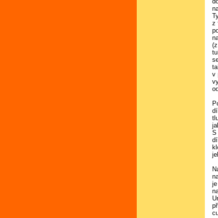
do
na
T
z
p
n
(z
t
s
t
v
v
od
P
d
tl
ja
S
dí
kl
je
N
n
je
na
Ur
p
cu