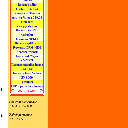
HB724
Recenze váhy
Gallet BAC 853
Recenze stříhacího
strojku Valera 648.01
Chlazení
všudypřítomné
Recenze čističky
vzduchu
Hyundai AP610
Recenze epilátoru
Rowenta EP9840D0
Recenze robotu
Kenwood Major
KMM770
Recenze parního hrnce
ETA 0134
Recenze fénu Valera
SN 9000
Všeuměl
100% parní kombinace
el
Poslední aktualizace
19.04.2016 00:00
Založení stránek
ři
20.7.2005