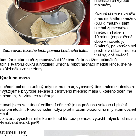
například při výrobě
majonézy.
Kynuté těsto na koláče
z maximálního množstv
(800 g mouky) jsem
nechal zpracovávat
hnětacím hákem
10 minut (doporučená
doba v návodu je
5 minut), po kterých by
přístroj v oblasti motor
Zpracování těžkého těsta pomocí hnětacího háku.
vlažný, což svědčí
 tom, že motor je při zpracovávání těžkého těsta zatížen optimálně.
áplň z tvarohu cukru a hrozinek umíchal robot míchací metlou lehce, stejně
ako šlehačku ze smetany.
lýnek na maso
ro přední pohon je určený mlýnek na maso, vybavený třemi mlecími deskami
y využijeme k výrobě sekané z čerstvého mletého masa u kterého oceníme
ejména to, že víme co v něm je.
stoval jsem se střední velikostí děr, což je na pečenou sekanou i plnění
anelloni ideální. Práci usnadní, když před masem proženeme mlýnkem česne
cibuli.
a závěr a vyčištění mlýnku melu rohlík, což pomůže vyčistit mlýnek od masa
do sekané stejně patří.
ást směsi jsem