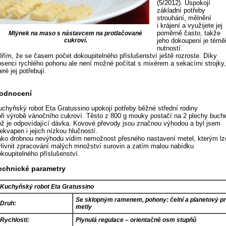
(5/2012). Uspokojí
základní potřeby
strouhání, mělnění
i krájení a využijete jej
poměrně často, takže
Mlýnek na maso s nástavcem na protlačované
cukroví.
jeho dokoupení je témě
nutností.
ěřím, že se časem počet dokoupitelného příslušenství ještě rozroste. Díky
bsenci rychlého pohonu ale není možné počítat s mixérem a sekacími strojky
eré jej potřebují.
odnocení
uchyňský robot Eta Gratussino upokojí potřeby běžné střední rodiny
 při výrobě vánočního cukroví. Těsto z 800 g mouky postačí na 2 plechy buche
ož je odpovídající dávka. Kovové převody jsou značnou výhodou a byl jsem
ekvapen i jejich nízkou hlučností.
ako drobnou nevýhodu vidím nemožnost přesného nastavení metel, kterým lz
vlivnit zpracování malých množství surovin a zatím malou nabídku
okoupitelného příslušenství.
echnické parametry
Kuchyňský robot Eta Gratussino
Se sklopným ramenem, pohony: čelní a planetový p
Druh:
metly
Rychlosti:
Plynulá regulace – orientačně osm stupňů