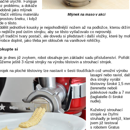
načně urychlí. Funguje
ez problému, a dokáže
odobně jako mlýnek
tlačit většinu materiálu
Mlýnek na maso v akci
prostoru šneku, i když
de o těsto.
ddělit jednotlivé kousky je nejpohodlnější nožem až na podložce, kterou drží
 nejblíže pod ústím strojku, aby se těsto vytlačovalo co nejrovněji.
yři tradiční tvary postačí, ale dovedu si představit i další vložky, které by mo
robce doplnit, jako třeba jen oblouček na vanilkové rohlíčky.
okupte si
k je dnes již zvykem, robot obsahuje jen základní sadu příslušenství. Pořídit
ůžeme ještě 3 různé strojky na výrobu těstovin a strouhací strojek.
trojek na ploché těstoviny lze nastavit v šesti tloušťkách což umožní výrobu
lasagní nebo raviol,
dal
dva strojky vyrábí
těstoviny široké 1,5 m
(terenette neboli
polévkové nudle a 7 m
(tagliatelle či široké
nudle).
Kuželový strouhací
strojek se čtyřmi
struhadly je tentýž, kte
jsem již testoval
s robotem Gratus