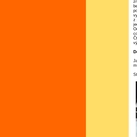
z
b
p
vy
z 
je
O
co
Čt
vý
D
Ja
m
S