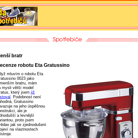
enší bratr
ecenze robotu Eta Gratussino
dyž mluvím o robotu Eta
ratussino 0023 jako
 menším bratru, mám
a mysli větší model
ratus, který jsem
již
stoval
. Podobnost není
áhodná, Gratussino
avazuje na jeho úspěšnou
nstrukci, ale je
ednodušší a levnější
riantou, proto jsem
vědav jak se zjednodušení
rojeví na vlastnostech
ístroje.