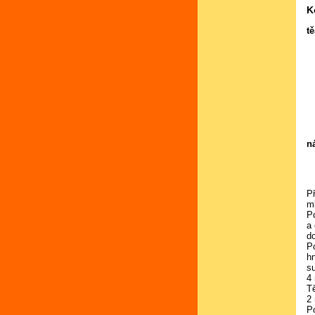
K
tě
n
P
m
P
a
d
P
h
s
4
T
2
P