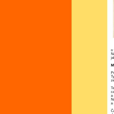
o
N
j
M
P
T
z
Te
c
a 
N
a 
Č