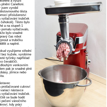
kořenil a využil
 plnění Canelloni.
y jsem vyrobil
 těstovinového těsta
omocí příslušenství
a vytlačování trubiček
 čehokoli). Těsto bylo
uhé a na stupeň 1
e pomalu vytlačovalo,
akže bylo snadné
 pravý čas robot
ypnout a trubičku
dělit a naplnit.
okud využijeme střední
íl bez kužele, vyrobíme
usté tyčinky například
ko čevabčiči.
 dlouhým venkovním
lem pak je snadné plnit
obásy, jitrnice nebo
lita.
ástavec
a protlačované cukroví
 variací nástavce
 vytlačování trubiček.
čitě se bude hodit
ři pečení vánočního
kroví, kdy práci