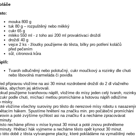
oláče
sto:
mouka 800 g
tuk 80 g – rozpuštěný nebo měkký
cukr 65 g
mléko 550 ml - z toho asi 200 ml provaktivaci droždí
droždí 40 g
vejce 2 ks - žloutky použijeme do těsta, bílky pro potření koláčů
před pečením
sůl, citronová kůra
áplň:
Tvaroh odtučněný nebo polotučný, cukr moučkový a rozinky dle chuti
nebo libovolná marmeláda či povidla
řed přípravou vložíme na asi 30 minut rozdrobené droždí do 2 dl vlažného
léka, abychom jej aktivovali.
okud použijeme tvarohovou náplň, vložíme do mísy jeden celý tvaroh, rozink
 cukr podle chuti, míchací metlou promícháme a hotovou náplň odložíme
o misky.
oté vložíme všechny suroviny pro těsto do nerezové mísy robotu s nasazen
nětacím hákem. Spustíme hnětení na značku min. pro počáteční promíchání
urovin a poté zvýšíme rychlost asi na značku 4 a necháme zpracovávat
 minuty.
ěsto necháme přímo v míse kynout 30 minut a poté znovu prohněteme
 minuty. Hnětací hák vyjmeme a necháme těsto opět kynout 30 minut.
o této době z těsta vytvarujeme placky, které pokládáme na vymaštěný nebo