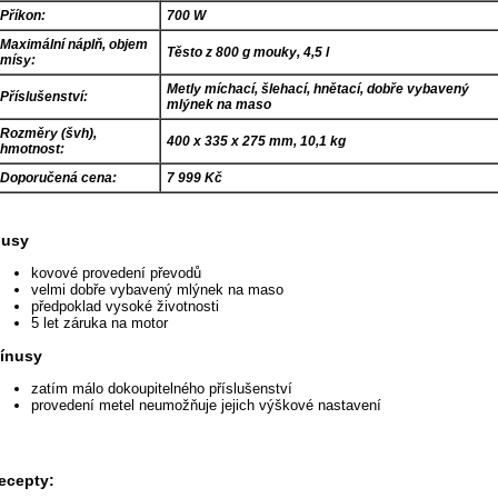
Příkon:
700 W
Maximální náplň, objem
Těsto z 800 g mouky, 4,5 l
mísy:
Metly míchací, šlehací, hnětací, dobře vybavený
Příslušenství:
mlýnek na maso
Rozměry (švh),
400 x 335 x 275 mm, 10,1 kg
hmotnost:
Doporučená cena:
7 999 Kč
lusy
kovové provedení převodů
velmi dobře vybavený mlýnek na maso
předpoklad vysoké životnosti
5 let záruka na motor
ínusy
zatím málo dokoupitelného příslušenství
provedení metel neumožňuje jejich výškové nastavení
ecepty: