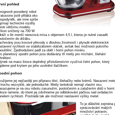
rvní pohled
esignově povedený robot
atussino jistě přiláká oko
ospodyněk, ale mne spíše
jímají technické rozdíly
proti většímu modelu.
říkon snížený na 700 W
dráží o litr menší nerezová mísa s objemem 4,5 l, kterou je nutné zasadit
ootočením do držáku.
achovány jsou kovové převody s dlouhou životností i plynulé elektronické
astavení rychlosti se stabilizátorem otáček, avšak bez možnosti pulsního
pouštění. Zjednodušení padl za oběť i horní pohon mixéru.
ro planetový spodní pohon jsou dodávány tři metly pro míchání, šlehání
hnětení.
lýnek na maso široce doplněný příslušenstvím využívá čelní pohon, který
ajdeme pod krytem po jeho uvolnění tlačítkem.
podní pohon
yužijeme jej nejčastěji pro přípravu těst, šlehačky nebo krémů. Nasazení met
 trochu nezvyklé, ale jednoduché. Metly tentokrát nemají vlastní osu.
asazujeme je na osu robotu zasunutím, pootočením a zatažením dolů v horní
oloze ramene, do které jej zdvihneme po odblokování páčkou nad ovládacím
anelem rychlosti. Postrádá tak ale možnost nastavení výšky metel.
To je důležité zejména p
zpracovávání malých
množství potravin,