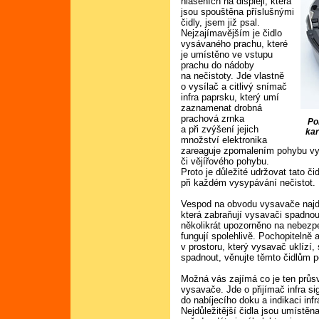
hlášeních na displeji, která
jsou spouštěna příslušnými
čidly, jsem již psal.
Nejzajímavějším je čidlo
vysávaného prachu, které
je umístěno ve vstupu
prachu do nádoby
na nečistoty. Jde vlastně
o vysílač a citlivý snímač
infra paprsku, který umí
zaznamenat drobná
prachová zrnka
Po
a při zvýšení jejich
kar
množství elektronika
zareaguje zpomalením pohybu vy
či vějířového pohybu.
Proto je důležité udržovat tato č
při každém vysypávání nečistot.
Vespod na obvodu vysavače najdem
která zabraňují vysavači spadnou
několikrát upozorněno na nebezpe
fungují spolehlivě. Pochopitelně 
v prostoru, který vysavač uklízí
spadnout, věnujte těmto čidlům p
Možná vás zajímá co je ten průsv
vysavače. Jde o přijímač infra s
do nabíjecího doku a indikaci infr
Nejdůležitější čidla jsou umístě