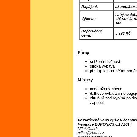
Napájení:
akumulátor 1
nabíjecí dok
Výbava:
sběrací kart
zeď
Doporučená
5 990 Kč
cena:
Plusy
snížená hlučnost
široká výbava
přístup ke kartáčům pro či
Mínusy
nedotažený návod
dálkové ovládání nereagu
virtuální zeď vypíná po d
zapnout
Ve zkrácené verzi vyšlo v časopi
Inspirace EURONICS č.1 / 2014
Miloš Chadt
milos@chadt.cz