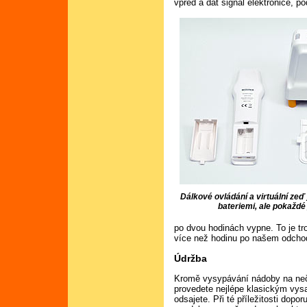
vpřed a dát signál elektronice, p
Dálkové ovládání a virtuální ze
bateriemi, ale pokaždé 
po dvou hodinách vypne. To je tr
více než hodinu po našem odcho
Údržba
Kromě vysypávání nádoby na nečist
provedete nejlépe klasickým vysa
odsajete. Při té příležitosti dopo