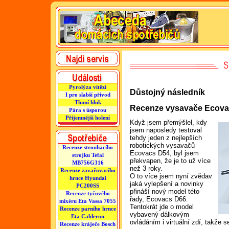
Pyrolýza vítězí
Důstojný následník
I pro slabší přívod
Tlumí hluk
Recenze vysavače Ecova
Pára s úsporou
Příjemnější holení
Když jsem přemýšlel, kdy
jsem naposledy testoval
tehdy jeden z nejlepších
robotických vysavačů
Recenze strouhacího
Ecovacs D54, byl jsem
strojku Tefal
překvapen, že je to už více
MB756G316
než 3 roky.
Recenze zavařovacího
O to více jsem nyní zvědav
hrnce Hyundai
jaká vylepšení a novinky
PC200SS
přináší nový model této
Recenze tyčového
řady, Ecovacs D66.
mixéru Eta Vassa 7055
Tentokrát jde o model
Recenze parního hrnce
vybavený dálkovým
Eta Calderon
ovládáním i virtuální zdí, takže s
Recenze kráječe Bosch