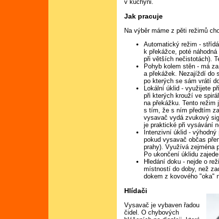
v kuchyni.
Jak pracuje
Na výběr máme z pěti režimů ch
Automatický režim - stříd
k překážce, poté náhodná 
při větších nečistotách). 
Pohyb kolem stěn - má za 
a překážek. Nezajíždí do s
po kterých se sám vrátí d
Lokální úklid - využijete p
při kterých krouží ve spir
na překážku. Tento režim 
s tím, že s ním předtím z
vysavač vydá zvukový sign
je praktické při vysávání 
Intenzivní úklid - výhodný
pokud vysavač občas přená
prahy). Využívá zejména po
Po ukončení úklidu zajede
Hledání doku - nejde o re
místností do doby, než zac
dokem z kovového "oka" na
Hlídači
Vysavač je vybaven řadou
čidel. O chybových