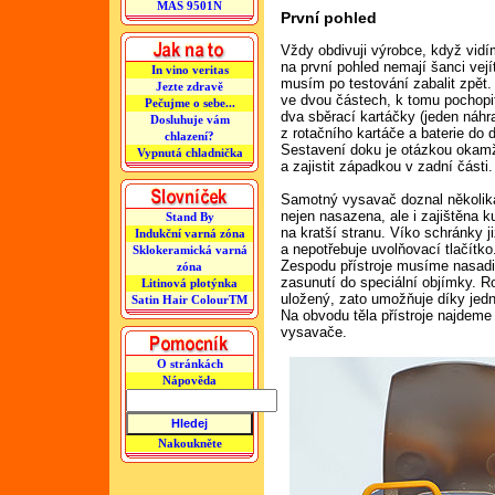
MAS 9501N
První pohled
Vždy obdivuji výrobce, když vidím
na první pohled nemají šanci vej
In vino veritas
musím po testování zabalit zpět.
Jezte zdravě
ve dvou částech, k tomu pochopit
Pečujme o sebe...
dva sběrací kartáčky (jeden náhr
Dosluhuje vám
z rotačního kartáče a baterie do d
chlazení?
Sestavení doku je otázkou okamž
Vypnutá chladnička
a zajistit západkou v zadní části.
Samotný vysavač doznal několika 
nejen nasazena, ale i zajištěna ku
Stand By
na kratší stranu. Víko schránky j
Indukční varná zóna
a nepotřebuje uvolňovací tlačítko
Sklokeramická varná
Zespodu přístroje musíme nasadit
zóna
zasunutí do speciální objímky. Ro
Litinová plotýnka
uložený, zato umožňuje díky jed
Satin Hair ColourTM
Na obvodu těla přístroje najdeme 
vysavače.
O stránkách
Nápověda
Nakoukněte