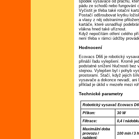
spodek vysavače od prachu, kter
pádu ze schodů nebo fungování 
Vyčistit je třeba také rotační ka
Postačí odšroubovat krytku ložis
a vlasy z něj odstraníme přilož
kartáče, které usnadňují podebrá
vlákna hned také uříznout.
Když nepočítám otření celého pří
není třeba v rámci údržby provád
Hodnocení
Ecovacs D66 je robotický vysava
přináší řadu vylepšení. Kromě j
podstatné snížení hlučnosti bez 
stejnou. Vylepšen byl i pohyb vys
prostorami. Stačí, když jejich šíř
vysavače a dokonce nevadí, ani 
příklad je úklid v mezeře mezi 
Technické parametry
Robotický vysavač Ecovacs D
Příkon:
30 W
Filtrace:
0,4 l nádobka
Maximální doba
provozu /
100 min / 3 
nabíjení: