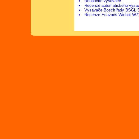
Robotické vysavače
Recenze automatického vysa
Vysavače Bosch řady BSGL 
Recenze Ecovacs Winbot W7