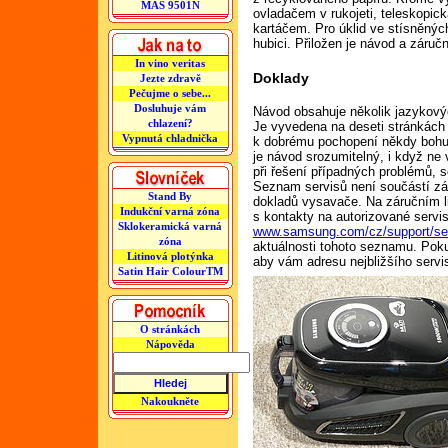
MAS 9501N
ovladačem v rukojeti, teleskopická
kartáčem. Pro úklid ve stísněných
hubici. Přiložen je návod a záruční
In vino veritas
Doklady
Jezte zdravě
Pečujme o sebe...
Dosluhuje vám
Návod obsahuje několik jazykový
chlazení?
Je vyvedena na deseti stránkách 
Vypnutá chladnička
k dobrému pochopení někdy bohuž
je návod srozumitelný, i když ne
při řešení případných problémů, s
Seznam servisů není součástí záru
Stand By
dokladů vysavače. Na záručním li
Indukční varná zóna
s kontakty na autorizované servis
Sklokeramická varná
www.samsung.com/cz/support/ser
zóna
aktuálnosti tohoto seznamu. Poku
Litinová plotýnka
aby vám adresu nejbližšího servisu
Satin Hair ColourTM
O stránkách
Nápověda
Nakoukněte