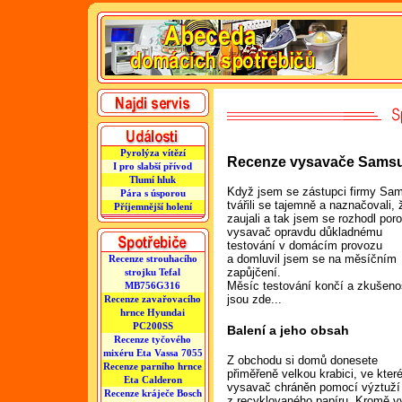
Pyrolýza vítězí
Recenze vysavače Sams
I pro slabší přívod
Tlumí hluk
Když jsem se zástupci firmy Sam
Pára s úsporou
tvářili se tajemně a naznačovali,
Příjemnější holení
zaujali a tak jsem se rozhodl poro
vysavač opravdu důkladnému
testování v domácím provozu
a domluvil jsem se na měsíčním
Recenze strouhacího
zapůjčení.
strojku Tefal
Měsíc testování končí a zkušeno
MB756G316
jsou zde...
Recenze zavařovacího
hrnce Hyundai
PC200SS
Balení a jeho obsah
Recenze tyčového
mixéru Eta Vassa 7055
Z obchodu si domů donesete
Recenze parního hrnce
přiměřeně velkou krabici, ve které
Eta Calderon
vysavač chráněn pomocí výztuží
Recenze kráječe Bosch
z recyklovaného papíru. Kromě v