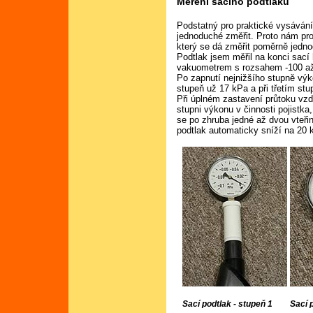
Měření sacího podtlaku
Podstatný pro praktické vysávání
jednoduché změřit. Proto nám pro
který se dá změřit poměrně jed
Podtlak jsem měřil na konci sací
vakuometrem s rozsahem -100 až
Po zapnutí nejnižšího stupně výk
stupeň už 17 kPa a při třetím stu
Při úplném zastavení průtoku vzd
stupni výkonu v činnosti pojistka,
se po zhruba jedné až dvou vteř
podtlak automaticky sníží na 20 
Sací podtlak - stupeň 1
Sací 