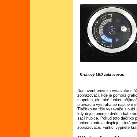
Kruhový LED zobrazovač
Nastavení provozu vysavače můž
zobrazovači, kde je pomocí graf
stupních, ale také funkce přijím
provozu a výstraha po naplnění s
Tlačítko na těle vysavače slouží
kdy dojde energie dvěma bateriím 
sací hubice. Pokud toto tlačítko p
funkce kontrola displeje, která 
zobrazovače. Funkci vypnete krát