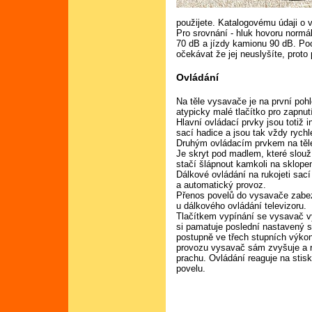
použijete. Katalogovému údaji o v
Pro srovnání - hluk hovoru normál
70 dB a jízdy kamionu 90 dB. Poc
očekávat že jej neuslyšíte, proto
Ovládání
Na těle vysavače je na první pohl
atypicky malé tlačítko pro zapnut
Hlavní ovládací prvky jsou totiž 
sací hadice a jsou tak vždy rychl
Druhým ovládacím prvkem na těle
Je skryt pod madlem, které slouž
stačí šlápnout kamkoli na sklope
Dálkové ovládání na rukojeti sací 
a automatický provoz.
Přenos povelů do vysavače zabez
u dálkového ovládání televizoru.
Tlačítkem vypínání se vysavač vy
si pamatuje poslední nastavený 
postupně ve třech stupních výko
provozu vysavač sám zvyšuje a 
prachu. Ovládání reaguje na stis
povelu.