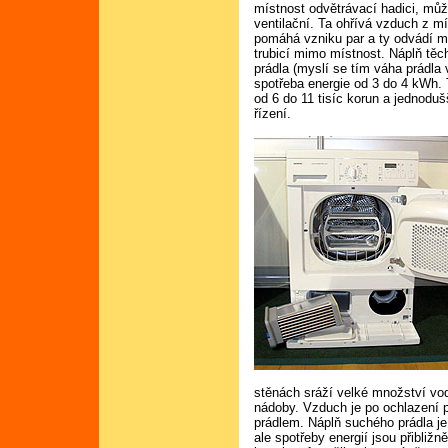
místnost odvětrávací hadici, můž
ventilační. Ta ohřívá vzduch z mís
pomáhá vzniku par a ty odvádí mi
trubicí mimo místnost. Náplň tě
prádla (myslí se tím váha prádla
spotřeba energie od 3 do 4 kWh. 
od 6 do 11 tisíc korun a jednodušš
řízení.
stěnách sráží velké množství vod
nádoby. Vzduch je po ochlazení p
prádlem. Náplň suchého prádla je
ale spotřeby energií jsou přibliž