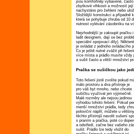
jsou komfortněji vybavené, často
zbytkové vlhkosti a možností její
nachystáno pro žehlení nebo ulož
Složitější konstrukci a případně
která se pohybuje zhruba od 10 d
nutnost vylévání zásobníku na vodu
Nejvhodnější je zakoupit pračku 
ladit designem, dají se bez prob
speciální spojovací díly). Někte
je ovládat z jednoho ovládacího 
Co je ještě nutné zvážit při řeše
více místa a prádlo musíte vždy 
a sušit často a větší množství prá
Pračka se sušičkou jako jedi
Toto řešení jistě zvolíte pokud m
málo prostoru a dva přístroje je
pro váš byt mnoho, nebo chcete
sušičku využívat jen výjimečně.
Malé rozměry ale nejsou jedinou
výhodou tohoto řešení. Pokud pe
menší množství prádla, tedy zhr
poloviční náplň, můžete u většin
těchto přístrojů navolit sušení sp
s praním a pračka, poté co doper
a odstředí, začne bez vašeho zá
sušit. Prádlo lze tedy vložit do
pračky špinavé a vytáhnout jej