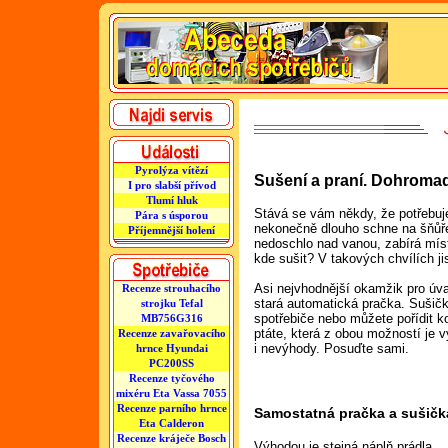
Pyrolýza vítězí
Sušení a praní. Dohroma
I pro slabší přívod
Tlumí hluk
Stává se vám někdy, že potřebuje
Pára s úsporou
nekonečně dlouho schne na šňůře
Příjemnější holení
nedoschlo nad vanou, zabírá mís
kde sušit? V takových chvílích ji
Asi nejvhodnější okamžik pro úva
Recenze strouhacího
stará automatická pračka. Sušičk
strojku Tefal
spotřebiče nebo můžete pořídit 
MB756G316
ptáte, která z obou možností je
Recenze zavařovacího
i nevýhody. Posuďte sami.
hrnce Hyundai
PC200SS
Recenze tyčového
mixéru Eta Vassa 7055
Recenze parního hrnce
Samostatná pračka a sušičk
Eta Calderon
Recenze kráječe Bosch
Výhodou je stejná náplň prádla