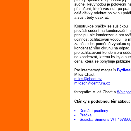
suché. Nevýhodou je poloviční n
při sušení, která vás nutí po pran
celé dávky odebrat polovinu prád
a sušit tedy dvakrát.
Konstrukce pračky se sušičkou
provádí sušení na kondenzačním
principu, ale kondenzer je pro vy
účinnost ochlazován vodou. To 
za následek poměrně vysokou spo
kondenzačního okruhu na odpad. 
pro ochlazování kondenzeru odče
na kondenzát, kterou by bylo nut
cena, která se pohybuje přibližně
Pro internetový magazín
Bydlete
Miloš Chadt
milos@chadt.cz
milosch@centrum.cz
fotografie: Miloš Chadt a
Whirlpoo
Články s podobnou tématikou:
Domácí pradleny
Pračka
Sušička Siemens WT 46W56