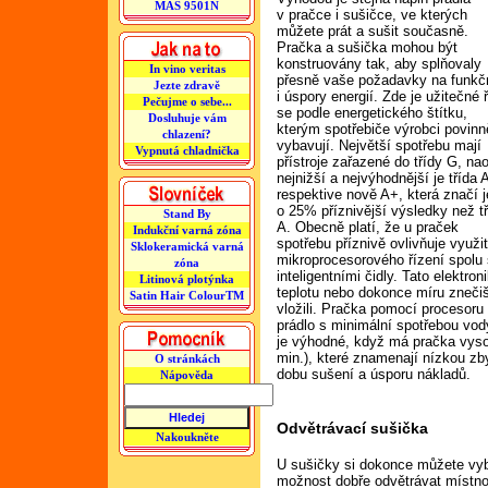
MAS 9501N
v pračce i sušičce, ve kterých
můžete prát a sušit současně.
Pračka a sušička mohou být
konstruovány tak, aby splňovaly
In vino veritas
přesně vaše požadavky na funkč
Jezte zdravě
i úspory energií. Zde je užitečné ř
Pečujme o sebe...
se podle energetického štítku,
Dosluhuje vám
kterým spotřebiče výrobci povinn
chlazení?
vybavují. Největší spotřebu mají
Vypnutá chladnička
přístroje zařazené do třídy G, na
nejnižší a nejvýhodnější je třída 
respektive nově A+, která značí j
o 25% příznivější výsledky než t
Stand By
A. Obecně platí, že u praček
Indukční varná zóna
spotřebu příznivě ovlivňuje využit
Sklokeramická varná
mikroprocesorového řízení spolu
zóna
inteligentními čidly. Tato elektron
Litinová plotýnka
teplotu nebo dokonce míru znečiš
Satin Hair ColourTM
vložili. Pračka pomocí procesoru
prádlo s minimální spotřebou vody
je výhodné, když má pračka vyso
min.), které znamenají nízkou zb
O stránkách
dobu sušení a úsporu nákladů.
Nápověda
Odvětrávací sušička
Nakoukněte
U sušičky si dokonce můžete vyb
možnost dobře odvětrávat místno