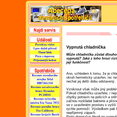
Pyrolýza vítězí
Vypnutá chladnička
I pro slabší přívod
Tlumí hluk
Může chladnička zůstat dlouh
Pára s úsporou
vypnutá? Jaká z toho hrozí rizi
Příjemnější holení
její funkčnost?
Ano, vzhledem k tomu, že je chla
Recenze strouhacího
okruh hermeticky uzavřen, nic ne
strojku Tefal
nechat jej delší dobu odstavený.
MB756G316
Recenze zavařovacího
Vzniknout však může jiný problé
hrnce Hyundai
Pokud chladničku uzavřete, i nep
PC200SS
zbytky potravin na policích a stě
Recenze tyčového
začnou rozkládat bakterie a plísn
mixéru Eta Vassa 7055
se v uzavřeném prostoru s vyšší 
Recenze parního hrnce
rychle pomnoží. Výsledkem pak 
Eta Calderon
nepříjemný zápach.
Recenze kráječe Bosch
Proto doporučuji těsně po vypnut