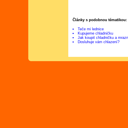
Články s podobnou tématikou:
Teče mi lednice
Kupujeme chladničku
Jak koupit chladničku a mraz
Dosluhuje vám chlazení?