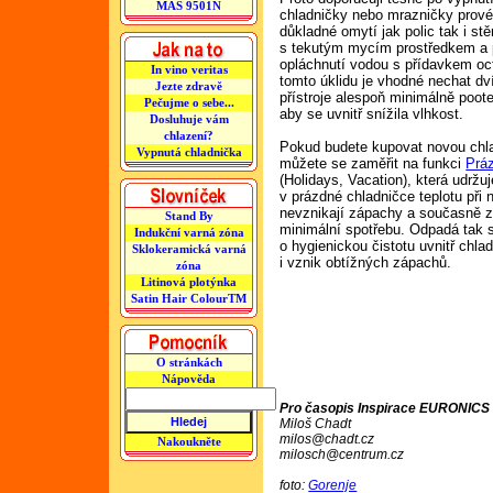
MAS 9501N
chladničky nebo mrazničky prové
důkladné omytí jak polic tak i st
s tekutým mycím prostředkem a 
opláchnutí vodou s přídavkem oct
In vino veritas
tomto úklidu je vhodné nechat dv
Jezte zdravě
přístroje alespoň minimálně poot
Pečujme o sebe...
aby se uvnitř snížila vlhkost.
Dosluhuje vám
chlazení?
Pokud budete kupovat novou chl
Vypnutá chladnička
můžete se zaměřit na funkci
Prá
(Holidays, Vacation), která udržuj
v prázdné chladničce teplotu při 
nevznikají zápachy a současně za
Stand By
minimální spotřebu. Odpadá tak s
Indukční varná zóna
o hygienickou čistotu uvnitř chla
Sklokeramická varná
i vznik obtížných zápachů.
zóna
Litinová plotýnka
Satin Hair ColourTM
O stránkách
Nápověda
Pro časopis Inspirace EURONICS č
Miloš Chadt
milos@chadt.cz
Nakoukněte
milosch@centrum.cz
foto:
Gorenje