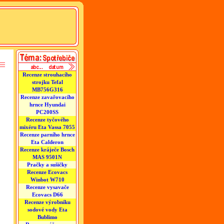
Recenze strouhacího
strojku Tefal
MB756G316
Recenze zavařovacího
hrnce Hyundai
PC200SS
Recenze tyčového
mixéru Eta Vassa 7055
Recenze parního hrnce
Eta Calderon
Recenze kráječe Bosch
MAS 9501N
Pračky a sušičky
Recenze Ecovacs
Winbot W710
Recenze vysavače
Ecovacs D66
Recenze výrobníku
sodové vody Eta
Bublimo