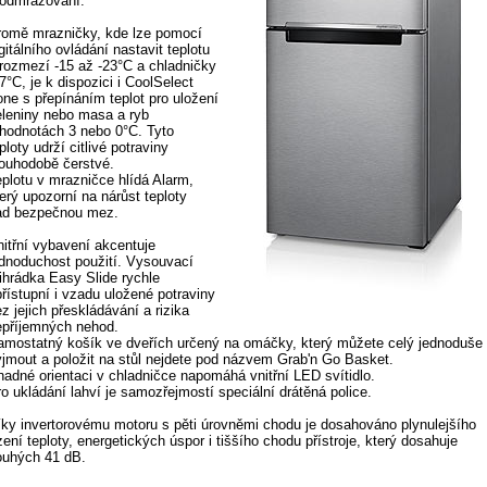
 odmrazování.
romě mrazničky, kde lze pomocí
gitálního ovládání nastavit teplotu
 rozmezí -15 až -23°C a chladničky
7°C, je k dispozici i CoolSelect
one s přepínáním teplot pro uložení
eleniny nebo masa a ryb
 hodnotách 3 nebo 0°C. Tyto
ploty udrží citlivé potraviny
louhodobě čerstvé.
eplotu v mrazničce hlídá Alarm,
erý upozorní na nárůst teploty
ad bezpečnou mez.
nitřní vybavení akcentuje
ednoduchost použití. Vysouvací
řihrádka Easy Slide rychle
řístupní i vzadu uložené potraviny
z jejich přeskládávání a rizika
epříjemných nehod.
amostatný košík ve dveřích určený na omáčky, který můžete celý jednoduše
yjmout a položit na stůl nejdete pod názvem Grab'n Go Basket.
nadné orientaci v chladničce napomáhá vnitřní LED svítidlo.
o ukládání lahví je samozřejmostí speciální drátěná police.
íky invertorovému motoru s pěti úrovněmi chodu je dosahováno plynulejšího
zení teploty, energetických úspor i tiššího chodu přístroje, který dosahuje
ouhých 41 dB.