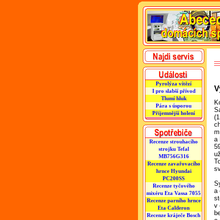
Pyrolýza vítězí
V
I pro slabší přívod
Tlumí hluk
K
Pára s úsporou
S
Příjemnější holení
(
ch
m
a
Recenze strouhacího
5
strojku Tefal
u
MB756G316
T
Recenze zavařovacího
sv
hrnce Hyundai
PC200SS
S
Recenze tyčového
a
mixéru Eta Vassa 7055
s
Recenze parního hrnce
v
Eta Calderon
b
Recenze kráječe Bosch