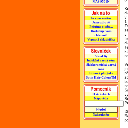
o
MAS 9501N
K
di
v
In vino veritas
1-
Jezte zdravě
Z
Pečujme o sebe...
z
Dosluhuje vám
v
chlazení?
te
Vypnutá chladnička
d
T
kt
n
Stand By
Indukční varná zóna
V
Sklokeramická varná
j
zóna
p
Litinová plotýnka
zp
Satin Hair ColourTM
be
n
S
v
O stránkách
S
Nápověda
Pr
D
Nakoukněte
ří
p