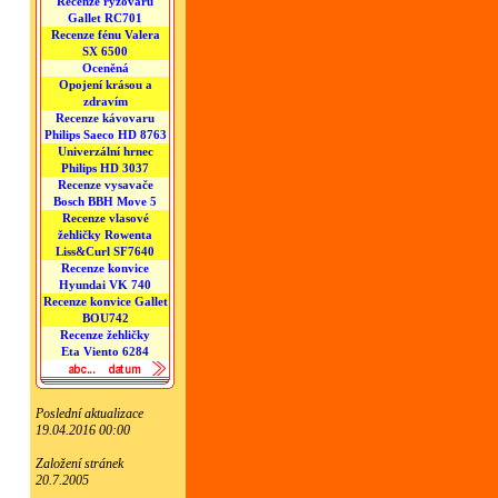
Recenze rýžovaru
Gallet RC701
Recenze fénu Valera
SX 6500
Oceněná
Opojení krásou a
zdravím
Recenze kávovaru
Philips Saeco HD 8763
Univerzální hrnec
Philips HD 3037
Recenze vysavače
Bosch BBH Move 5
Recenze vlasové
žehličky Rowenta
Liss&Curl SF7640
Recenze konvice
Hyundai VK 740
Recenze konvice Gallet
BOU742
Recenze žehličky
Eta Viento 6284
Poslední aktualizace
19.04.2016 00:00
Založení stránek
20.7.2005