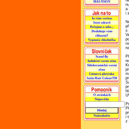
ne
MAS 9501N
nu
a
i
In vino veritas
N
Jezte zdravě
p
Pečujme o sebe...
s
Dosluhuje vám
V
chlazení?
po
Vypnutá chladnička
n
na
Ph
Stand By
r
Indukční varná zóna
K
Sklokeramická varná
p
zóna
m
Litinová plotýnka
p
Satin Hair ColourTM
S
p
h
U
O stránkách
Nápověda
P
Ph
p
Nakoukněte
i 
z