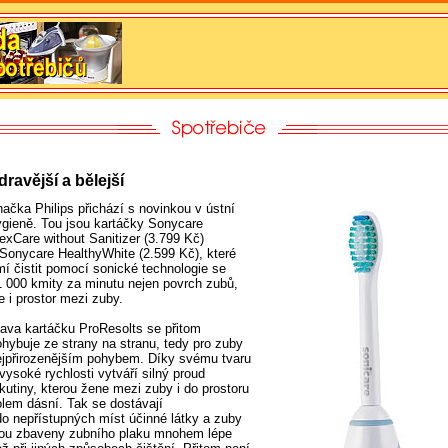
dravější a bělejší
načka Philips přichází s novinkou v ústní
ygieně. Tou jsou kartáčky Sonycare
lexCare without Sanitizer (3.799 Kč)
 Sonycare HealthyWhite (2.599 Kč), které
mí čistit pomocí sonické technologie se
1 000 kmity za minutu nejen povrch zubů,
e i prostor mezi zuby.
lava kartáčku ProResolts se přitom
ohybuje ze strany na stranu, tedy pro zuby
ejpřirozenějším pohybem. Díky svému tvaru
vysoké rychlosti vytváří silný proud
kutiny, kterou žene mezi zuby i do prostoru
olem dásní. Tak se dostávají
 do nepřístupných míst účinné látky a zuby
sou zbaveny zubního plaku mnohem lépe