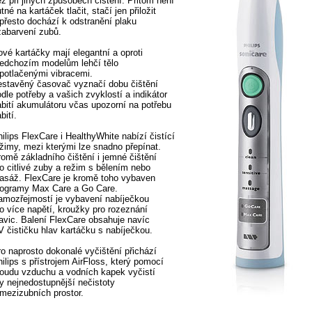
ž při jiných způsobech čištění. Přitom není
tné na kartáček tlačit, stačí jen přiložit
 přesto dochází k odstranění plaku
 zabarvení zubů.
ové kartáčky mají elegantní a oproti
ředchozím modelům lehčí tělo
 potlačenými vibracemi.
estavěný časovač vyznačí dobu čištění
dle potřeby a vašich zvyklostí a indikátor
abití akumulátoru včas upozorní na potřebu
bití.
ilips FlexCare i HealthyWhite nabízí čistící
ežimy, mezi kterými lze snadno přepínat.
romě základního čištění i jemné čištění
ro citlivé zuby a režim s bělením nebo
asáž. FlexCare je kromě toho vybaven
rogramy Max Care a Go Care.
amozřejmostí je vybavení nabíječkou
ro více napětí, kroužky pro rozeznání
lavic. Balení FlexCare obsahuje navíc
V čističku hlav kartáčku s nabíječkou.
ro naprosto dokonalé vyčištění přichází
ilips s přístrojem AirFloss, který pomocí
roudu vzduchu a vodních kapek vyčistí
ty nejnedostupnější nečistoty
 mezizubních prostor.