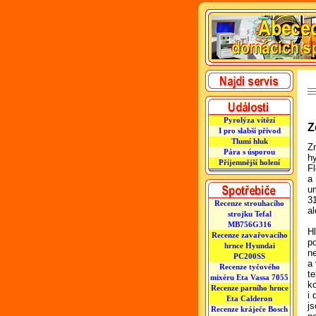
Pyrolýza vítězí
Z
I pro slabší přívod
Tlumí hluk
Z
Pára s úsporou
h
Příjemnější holení
F
a
u
3
Recenze strouhacího
al
strojku Tefal
MB756G316
H
Recenze zavařovacího
p
hrnce Hyundai
n
PC200SS
a 
Recenze tyčového
te
mixéru Eta Vassa 7055
k
Recenze parního hrnce
i
Eta Calderon
j
Recenze kráječe Bosch