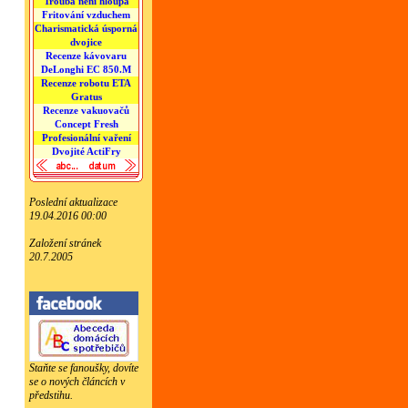
Trouba není hloupá
Fritování vzduchem
Charismatická úsporná
dvojice
Recenze kávovaru
DeLonghi EC 850.M
Recenze robotu ETA
Gratus
Recenze vakuovačů
Concept Fresh
Profesionální vaření
Dvojité ActiFry
Poslední aktualizace
19.04.2016 00:00
Založení stránek
20.7.2005
Staňte se fanoušky, dovíte
se o nových článcích v
předstihu.