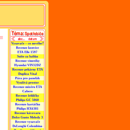
Vysavače – co nového?
Recenze konvice
ETA Elle 1597
Sušte za babku
Recenze vinotéky
Hyundai VIN32DZ
Recenze pekárny ETA
Duplica Vital
Pára pro panelák
Využívá prostor
Recenze mixéru ETA
Cabero
Recenze žehličky
Philips GC 5060
Recenze kartáčku
Philips HX6381
Recenze kávovaru
Dolce Gusto Melody 3
Recenze vysavače
DeLonghi Colombina