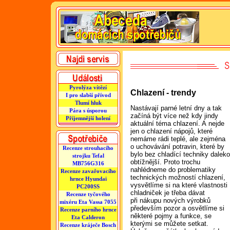
Pyrolýza vítězí
Chlazení - trendy
I pro slabší přívod
Tlumí hluk
Nastávají parné letní dny a tak
Pára s úsporou
začíná být více než kdy jindy
Příjemnější holení
aktuální téma chlazení. A nejde
jen o chlazení nápojů, které
nemáme rádi teplé, ale zejména
o uchovávání potravin, které by
Recenze strouhacího
bylo bez chladící techniky dalek
strojku Tefal
obtížnější. Proto trochu
MB756G316
nahlédneme do problematiky
Recenze zavařovacího
technických možností chlazení,
hrnce Hyundai
vysvětlíme si na které vlastnosti
PC200SS
chladniček je třeba dávat
Recenze tyčového
při nákupu nových výrobků
mixéru Eta Vassa 7055
především pozor a osvětlíme si
Recenze parního hrnce
některé pojmy a funkce, se
Eta Calderon
kterými se můžete setkat.
Recenze kráječe Bosch