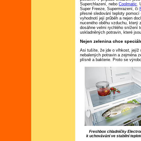
Superchlazení, nebo
Coolmatic
. 
Super Freeze, Supermrazení, či
přesné sledování teploty pomocí e
vyhodnotí její průběh a nejen doch
nuceného oběhu vzduchu, který z
dosáhne velmi rychlého snížení t
uskladněných potravin, které jsou
Nejen zelenina chce speciál
Asi tušíte, že jde o vlhkost, její
nebalených potravin a zejména z
plísně a bakterie. Proto se výro
Freshbox chladničky Electrol
k uchovávání ve stabilní teplotě