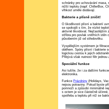
schránky pro uchovávání masa, sý
nižší teplotu (např. ChillerBox, C
vlhkost uměle dodávají.
Bakterie a plísně zničit!
O škodlivosti plísní a bakterií u
se spokojili s tím, že nízké tepl
aktivně likvidovat. Nejčastějším 
stříbra pro povlak vnitřních stěn
působením již od středověku.
Vyspělejším systémem je filtrac
oběhem. Spóry plísní i bakterie s
logickou cestou k jejich odstran
Přibývá však nutnost filtr jednou
Speciální funkce
Asi tušíte, že i za dalšími funkc
elektronika.
Funkce
Prázdniny
(Holidays, Vac
nejsou potraviny. Pokud byste přís
pomnoží a způsobí minimálně ne
s octem je sice částečně účinné,
spotřebu a teplotu při níž se bak