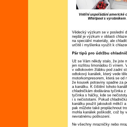
Vnitřní uspořádání americké 
Whirlpool s výrobníkem 
Vědecký výzkum se v poslední do
nejdál je výzkum v oblasti chlaz
na speciální materiály, ale chladi
určitě i myšlenka využít k chlaze
Pár tipů pro údržbu chladni
Už se Vám někdy stalo, že jste m
jen rozlitou limonádou či vínem. 
v odtokovém žlábku pod zadní st
odtokový kanálek, který vede tě
motorkompresorem, která se od n
že kousek potraviny spadne za p
a kanálku. K čištění tohoto kanál
chladničkám dodávána tyčinka z
tyčinka s háčky, kde se nečistot
i s nečistotami. Pokud chladničk
kanálku použít jakoukoli měkčí a
pak můžete také propláchnout tro
mohla kanálek poškodit, což by v
nevratnému poškození.
Ne všechny mrazničky nebo mraz