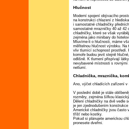
Hlučnost
Moderní spojení obývacího prost
na konstrukci chlazení z hledis
i samostatné chladničky předních
samostatné mrazničky 40 až 42 dB
chladničky, které se však vyrábě
zejména jako minibary do hotelo
Mluvíme-li o hlučnosti, máme vša
měřitelnou hlučnost výrobku. Na
vliv tlumící schopnost prostředí. 
komoře budou jevit stejně hlučné
odlišně. K tlumení přispívají lát
nevybavené místnosti s rovnými 
netlumí.
Chladnička, mraznička, komb
Ano, výčet chladících zařízení 
V poslední době je stále oblíben
rozměry, zejména šířkou klasic
Dělení chladničky na dvě vedle s
je jen zjednodušením konstrukce
Americké chladničky jsou často 
tříšť nebo kostky.
Pokud si plánujete americkou chlad
pronesete dveřmi.