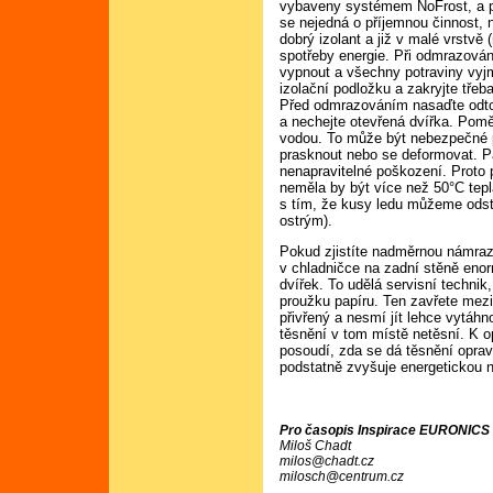
vybaveny systémem NoFrost, a pr
se nejedná o příjemnou činnost,
dobrý izolant a již v malé vrstv
spotřeby energie. Při odmrazování
vypnout a všechny potraviny vyjm
izolační podložku a zakryjte třeb
Před odmrazováním nasaďte odtok
a nechejte otevřená dvířka. Pom
vodou. To může být nebezpečné p
prasknout nebo se deformovat. Pak
nenapravitelné poškození. Proto
neměla by být více než 50°C tepl
s tím, že kusy ledu můžeme odst
ostrým).
Pokud zjistíte nadměrnou námraz
v chladničce na zadní stěně enor
dvířek. To udělá servisní technik
proužku papíru. Ten zavřete mezi
přivřený a nesmí jít lehce vytáh
těsnění v tom místě netěsní. K op
posoudí, zda se dá těsnění oprav
podstatně zvyšuje energetickou n
Pro časopis Inspirace EURONICS č
Miloš Chadt
milos@chadt.cz
milosch@centrum.cz