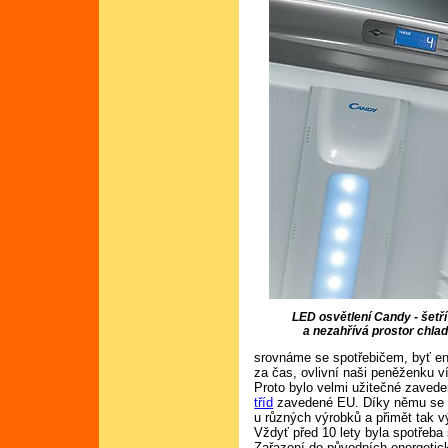
LED osvětlení Candy - šetří
a nezahřívá prostor chla
srovnáme se spotřebičem, byť en
za čas, ovlivní naši peněženku v
Proto bylo velmi užitečné zaved
tříd
zavedené EU. Díky němu se p
u různých výrobků a přimět tak vý
Vždyť před 10 lety byla spotřeba
Zařazení do původních energetický