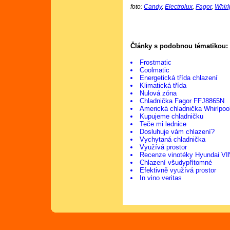
foto:
Candy
,
Electrolux
,
Fagor
,
Whirl
Články s podobnou tématikou:
Frostmatic
Coolmatic
Energetická třída chlazení
Klimatická třída
Nulová zóna
Chladnička Fagor FFJ8865N
Americká chladnička Whirlp
Kupujeme chladničku
Teče mi lednice
Dosluhuje vám chlazení?
Vychytaná chladnička
Využívá prostor
Recenze vinotéky Hyundai V
Chlazení všudypřítomné
Efektivně využívá prostor
In vino veritas