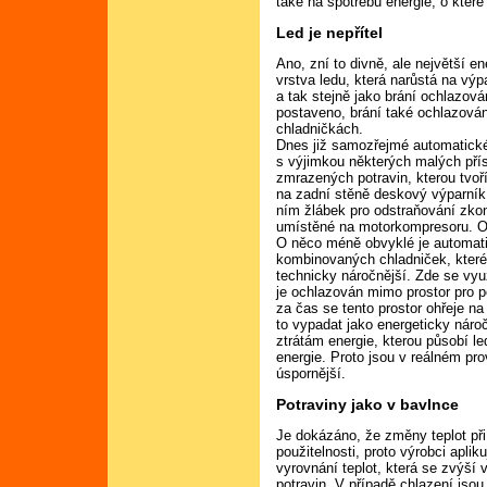
také na spotřebu energie, o které
Led je nepřítel
Ano, zní to divně, ale největší 
vrstva ledu, která narůstá na výpa
a tak stejně jako brání ochlazován
postaveno, brání také ochlazován
chladničkách.
Dnes již samozřejmé automatick
s výjimkou některých malých pří
zmrazených potravin, kterou tvoř
na zadní stěně deskový výparník
ním žlábek pro odstraňování zk
umístěné na motorkompresoru. O
O něco méně obvyklé je automati
kombinovaných chladniček, které
technicky náročnější. Zde se vy
je ochlazován mimo prostor pro p
za čas se tento prostor ohřeje na
to vypadat jako energeticky nároč
ztrátám energie, kterou působí l
energie. Proto jsou v reálném 
úspornější.
Potraviny jako v bavlnce
Je dokázáno, že změny teplot při
použitelnosti, proto výrobci apli
vyrovnání teplot, která se zvýší 
potravin. V případě chlazení jso