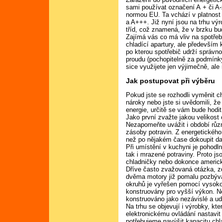
sami používat označení A + či A-
normou EU. Ta vchází v platnost 
a A+++. Již nyní jsou na trhu výr
tříd, což znamená, že v brzku bu
Zajímá vás co má vliv na spotřebu
chladící apartury, ale především 
po kterou spotřebič udrží správno
proudu (pochopitelně za podmínky,
sice využijete jen výjimečně, ale
Jak postupovat při výběru
Pokud jste se rozhodli vyměnit c
nároky nebo jste si uvědomili, ž
energie, určitě se vám bude hodit
Jako první zvažte jakou velikost
Nezapomeňte uvážit i období různ
zásoby potravin. Z energetického 
než po nějakém čase dokoupit da
Při umístění v kuchyni je pohod
tak i mrazené potraviny. Proto j
chladničky nebo dokonce americk
Dříve často zvažovaná otázka, z
dvěma motory již pomalu pozbývá 
okruhů je vyřešen pomocí vysoko
konstruovány pro vyšší výkon. Ne
konstruováno jako nezávislé a ud
Na trhu se objevují i výrobky, kte
elektronickému ovládání nastavit
potřebujeme navýšit kapacitu ch