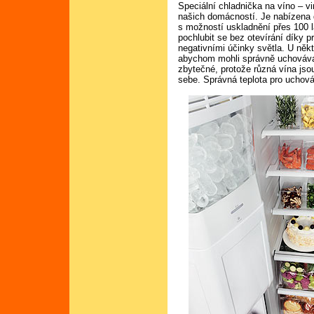
Speciální chladnička na víno – vi
našich domácností. Je nabízena do
s možností uskladnění přes 100 l
pochlubit se bez otevírání díky p
negativními účinky světla. U někte
abychom mohli správně uchovávat 
zbytečné, protože různá vína js
sebe. Správná teplota pro uchová