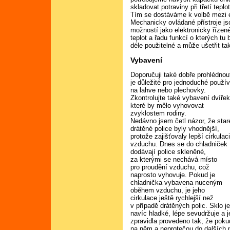
skladovat potraviny při třetí teplo
Tím se dostáváme k volbě mezi 
Mechanicky ovládané přístroje jso
možností jako elektronicky řízené
teplot a řadu funkcí o kterých tu 
déle použitelné a může ušetřit tak
Vybavení
Doporučuji také dobře prohlédnou
je důležité pro jednoduché použív
na lahve nebo plechovky.
Zkontrolujte také vybavení dvířek
které by mělo vyhovovat
zvyklostem rodiny.
Nedávno jsem četl názor, že star
drátěné police byly vhodnější,
protože zajišťovaly lepší cirkulac
vzduchu. Dnes se do chladniček
dodávají police skleněné,
za kterými se nechává místo
pro proudění vzduchu, což
naprosto vyhovuje. Pokud je
chladnička vybavena nuceným
oběhem vzduchu, je jeho
cirkulace ještě rychlejší než
v případě drátěných polic. Sklo j
navíc hladké, lépe sevudržuje a j
zpravidla provedeno tak, že poku
na něm a neprotečou do dalších pa