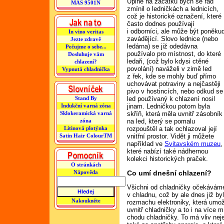
Úplně na začátku bych se rád
MAS 9501N
zmínil o ledničkách a lednicích,
což je historické označení, které
často dodnes používají
i odborníci, ale může být poněku
In vino veritas
zavádějící. Slovo lednice (nebo
Jezte zdravě
ledárna) se již odedávna
Pečujme o sebe...
používalo pro místnost, do které
Dosluhuje vám
ledaři, (což bylo kdysi ctěné
chlazení?
povolání) naváželi v zimě led
Vypnutá chladnička
z řek, kde se mohly buď přímo
uchovávat potraviny a nejčastěji
pivo v hostincích, nebo odkud se
Stand By
led používaný k chlazení nosil
Indukční varná zóna
jinam. Ledničkou potom byla
Sklokeramická varná
skříň, která měla uvnitř zásobník
zóna
na led, který se pomalu
Litinová plotýnka
rozpouštěl a tak ochlazoval její
Satin Hair ColourTM
vnitřní prostor. Vidět ji můžete
například ve
Svitavském muzeu
,
které nabízí také nádhernou
kolekci historických praček.
O stránkách
Nápověda
Co umí dnešní chlazení?
Všichni od chladničky očekáváme
v chladnu, což by ale dnes již by
Nakoukněte
rozmachu elektroniky, která umož
uvnitř chladničky a to i na více m
chodu chladničky. To má vliv neje