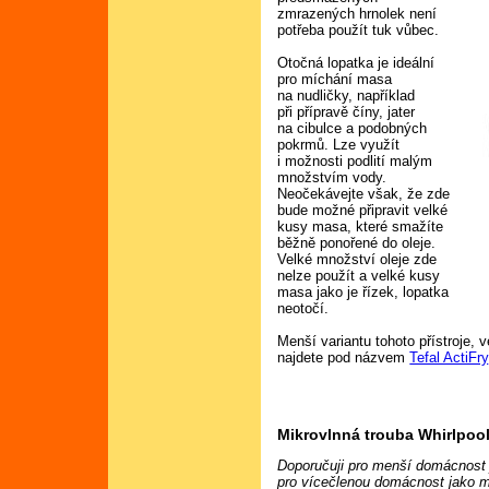
zmrazených hrnolek není
potřeba použít tuk vůbec.
Otočná lopatka je ideální
pro míchání masa
na nudličky, například
při přípravě číny, jater
na cibulce a podobných
pokrmů. Lze využít
i možnosti podlití malým
množstvím vody.
Neočekávejte však, že zde
bude možné připravit velké
kusy masa, které smažíte
běžně ponořené do oleje.
Velké množství oleje zde
nelze použít a velké kusy
masa jako je řízek, lopatka
neotočí.
Menší variantu tohoto přístroje, v
najdete pod názvem
Tefal ActiFry
Mikrovlnná trouba Whirlpool
Doporučuji pro menší domácnost j
pro vícečlenou domácnost jako mul