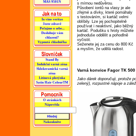
MAS 9501N
s mírnou nedůvěrou.
Působení iontů na vlasy je ale
zřejmé a dívky, které pomáhaly
s testováním, si kartáč velmi
In vino veritas
oblíbily. Lze jej pochopitelně
Jezte zdravě
používat i neaktivní, jako běžný
Pečujme o sebe...
kartáč. Podušku s hroty můžete
Dosluhuje vám
jednoduše oddělit a pohodlně
chlazení?
vyčistit.
Vypnutá chladnička
Seženete jej za cenu do 800 Kč
a myslím, že udělá radost.
Stand By
Indukční varná zóna
Sklokeramická varná
Varná konvice Fagor TK 500
zóna
Litinová plotýnka
Jako dárek doporučuji, protože p
Satin Hair ColourTM
zelený), rozpustné nápoje a zále
O stránkách
Nápověda
Nakoukněte