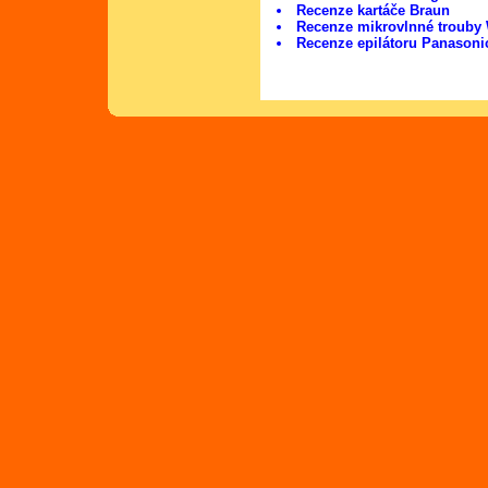
Recenze kartáče Braun
Recenze mikrovlnné trouby 
Recenze epilátoru Panason