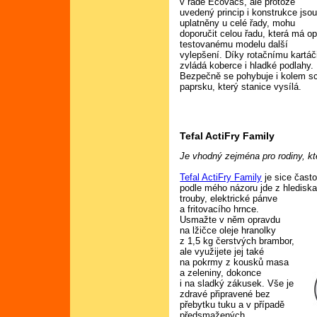
v řadě Ecovacs, ale protože
uvedený princip i konstrukce jso
uplatněny u celé řady, mohu
doporučit celou řadu, která má op
testovanému modelu další
vylepšení. Díky rotačnímu kartáč
zvládá koberce i hladké podlahy.
Bezpečně se pohybuje i kolem sch
paprsku, který stanice vysílá.
Tefal ActiFry Family
Je vhodný zejména pro rodiny, kte
Tefal ActiFry Family
je sice často
podle mého názoru jde z hledisk
trouby, elektrické pánve
a fritovacího hrnce.
Usmažte v něm opravdu
na lžičce oleje hranolky
z 1,5 kg čerstvých brambor,
ale využijete jej také
na pokrmy z kousků masa
a zeleniny, dokonce
i na sladký zákusek. Vše je
zdravé připravené bez
přebytku tuku a v případě
předsmažených