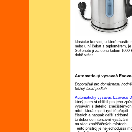
klasické konvici, u které musíte
nebo u ní čekat s teploměrem, je
Seženete ji za cenu kolem 1000 
době vrátit.
Automatický vysavač Ecova
Doporučuji pro domácnosti hodně 
běžný úklid podlah.
Automatický vysavač Ecovacs 
který jsem si oblíbil pro jeho způ
vysávání s detekcí znečištěných
míst, která zajistí rychlé přejetí
čistých a naopak delší zdržené
či dokonce intenzivní vysávání
na více značištěných místech.
Tento přístroj je nejjednodušší m