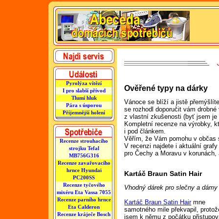
Pyrolýza vítězí
Ověřené typy na dárky
I pro slabší přívod
Tlumí hluk
Vánoce se blíží a jistě přemýšlí
Pára s úsporou
se rozhodl doporučit vám drobné 
Příjemnější holení
z vlastní zkušenosti (byť jsem je
Kompletní recenze na výrobky, kt
i pod článkem.
Věřím, že Vám pomohu v občas s
Recenze strouhacího
V recenzi najdete i aktuální graf
strojku Tefal
pro Čechy a Moravu v korunách, a
MB756G316
Recenze zavařovacího
hrnce Hyundai
Kartáč Braun Satin Hair
PC200SS
Recenze tyčového
Vhodný dárek pro slečny a dámy 
mixéru Eta Vassa 7055
Recenze parního hrnce
Kartáč Braun Satin Hair
mne
Eta Calderon
samotného mile překvapil, protož
Recenze kráječe Bosch
jsem k němu z počátku přistupov