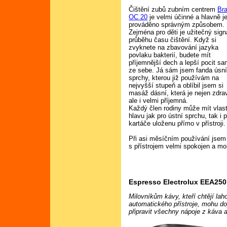
Čištění zubů zubním centrem
Br
OC 20
je velmi účinné a hlavně j
prováděno správným způsobem.
Zejména pro děti je užitečný sign
průběhu času čištění. Když si
zvyknete na zbavování jazyka
povlaku bakterií, budete mít
příjemnější dech a lepší pocit sa
ze sebe. Já sám jsem fanda úsn
sprchy, kterou již používám na
nejvyšší stupeň a oblíbil jsem si
masáž dásní, která je nejen zdra
ale i velmi příjemná.
Každý člen rodiny může mít vlas
hlavu jak pro ústní sprchu, tak i 
kartáče uloženu přímo v přístroji.
Při asi měsíčním používání jsem
s přístrojem velmi spokojen a mo
Espresso Electrolux EEA250
Milovníkům kávy, kteří chtějí lah
automatického přístroje, mohu d
připravit všechny nápoje z káva 