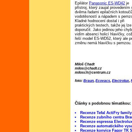
Epilátor
Panasonic ES-WD42
je
přístroj, který zaujal provedením 
dvěma řadami epilačních kotoučů
vodotěsností a nápadem s pemz
Kladné hodnocení dostal i při
praktických testech, takže jej lze
doporučit. Jako jedinou jeho chy
vidím absenci holicí hlavičky, co
řeší model ES-WD52, který ale p
změnu nemá hlavičku s pemzou.
Miloš Chadt
milos@chadt.cz
milosch@centrum.cz
foto:
Braun
,
Ecovacs
,
Electrolux
,
Články s podobnou tématikou:
Recenze Tefal ActiFry famil
Recenze zubního centra Br
Recenze espressa Electrol
Recenze automatického vys
Recenze konvice Fagor TK 