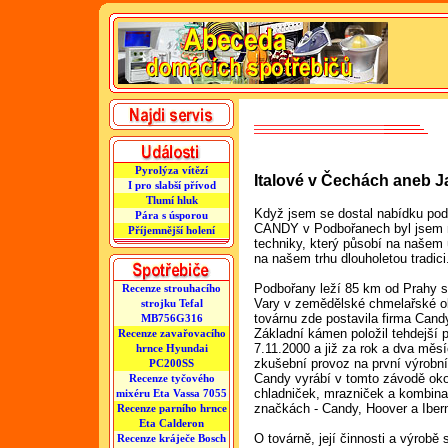
Pyrolýza vítězí
Italové v Čechách aneb J
I pro slabší přívod
Tlumí hluk
Když jsem se dostal nabídku podí
Pára s úsporou
CANDY v Podbořanech byl jsem mi
Příjemnější holení
techniky, který působí na našem
na našem trhu dlouholetou tradici
Podbořany leží 85 km od Prahy 
Recenze strouhacího
Vary v zemědělské chmelařské ob
strojku Tefal
továrnu zde postavila firma Cand
MB756G316
Základní kámen položil tehdejší
Recenze zavařovacího
7.11.2000 a již za rok a dva měs
hrnce Hyundai
zkušební provoz na první výrobní
PC200SS
Candy vyrábí v tomto závodě oko
Recenze tyčového
chladniček, mrazniček a kombinac
mixéru Eta Vassa 7055
značkách - Candy, Hoover a Iber
Recenze parního hrnce
Eta Calderon
O továrně, její činnosti a výrob
Recenze kráječe Bosch