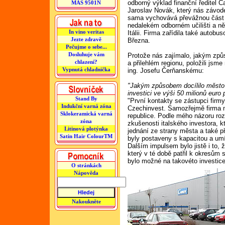
odborný výklad finanční ředitel 
MAS 9501N
Jaroslav Novák, který nás závode
sama vychovává převážnou část p
nedalekém odborném učilišti a n
In vino veritas
Itálii. Firma zařídila také autob
Jezte zdravě
Března.
Pečujme o sebe...
Dosluhuje vám
Protože nás zajímalo, jakým způ
chlazení?
a přilehlém regionu, položili jsm
Vypnutá chladnička
ing. Josefu Čerňanskému:
"Jakým způsobem docílilo město 
investici ve výši 50 milionů euro 
Stand By
"První kontakty se zástupci firm
Indukční varná zóna
Czechinvest. Samozřejmě firma 
Sklokeramická varná
republice. Podle mého názoru roz
zóna
zkušenosti italského investora, k
Litinová plotýnka
jednání ze strany města a také p
Satin Hair ColourTM
byly postaveny s kapacitou a um
Dalším impulsem bylo jistě i to,
který v té době patřil k okresům
bylo možné na takovéto investice
O stránkách
Nápověda
Nakoukněte