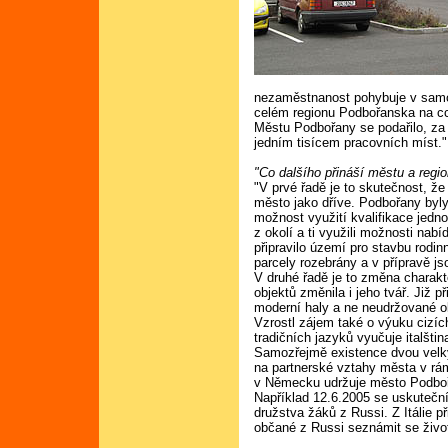
nezaměstnanost pohybuje v sam
celém regionu Podbořanska na cc
Městu Podbořany se podařilo, za p
jedním tisícem pracovních míst."
"Co dalšího přináší městu a reg
"V prvé řadě je to skutečnost, ž
město jako dříve. Podbořany byl
možnost využití kvalifikace jedno
z okolí a ti využili možnosti na
připravilo území pro stavbu rodi
parcely rozebrány a v přípravě js
V druhé řadě je to změna charak
objektů změnila i jeho tvář. Již 
moderní haly a ne neudržované ob
Vzrostl zájem také o výuku cizí
tradičních jazyků vyučuje italšti
Samozřejmě existence dvou velk
na partnerské vztahy města v rám
v Německu udržuje město Podboř
Například 12.6.2005 se uskuteční 
družstva žáků z Russi. Z Itálie 
občané z Russi seznámit se živ