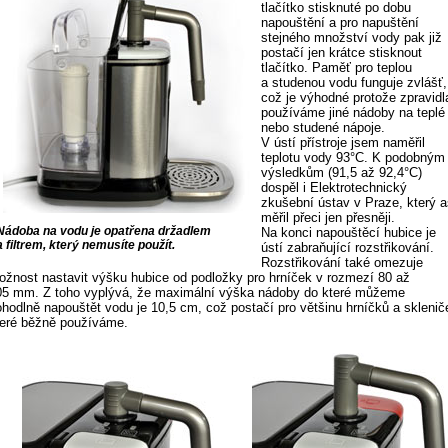
tlačítko stisknuté po dobu
napouštění a pro napuštění
stejného množství vody pak již
postačí jen krátce stisknout
tlačítko. Paměť pro teplou
a studenou vodu funguje zvlášť,
což je výhodné protože zpravidl
používáme jiné nádoby na teplé
nebo studené nápoje.
V ústí přístroje jsem naměřil
teplotu vody 93°C. K podobným
výsledkům (91,5 až 92,4°C)
dospěl i Elektrotechnický
zkušební ústav v Praze, který a
měřil přeci jen přesněji.
Nádoba na vodu je opatřena držadlem
Na konci napouštěcí hubice je
a filtrem, který nemusíte použít.
ústí zabraňující rozstřikování.
Rozstřikování také omezuje
ožnost nastavit výšku hubice od podložky pro hrníček v rozmezí 80 až
05 mm. Z toho vyplývá, že maximální výška nádoby do které můžeme
hodlně napouštět vodu je 10,5 cm, což postačí pro většinu hrníčků a sklenič
teré běžně používáme.