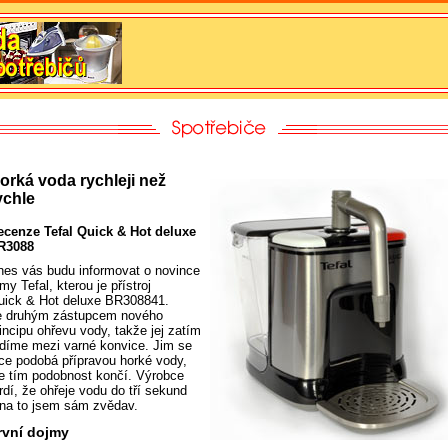
orká voda rychleji než
ychle
ecenze Tefal Quick & Hot deluxe
R3088
nes vás budu informovat o novince
rmy Tefal, kterou je přístroj
uick & Hot deluxe BR308841.
e druhým zástupcem nového
incipu ohřevu vody, takže jej zatím
adíme mezi varné konvice. Jim se
ce podobá přípravou horké vody,
le tím podobnost končí. Výrobce
rdí, že ohřeje vodu do tří sekund
 na to jsem sám zvědav.
rvní dojmy