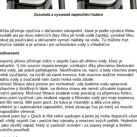
Zasunutá a vysunutá napouštěcí hubice
ržba přístroje spočívá v občasném odvápnění, které je podle výrobce třeba
ovádět asi po dvou měsících (bez filtru při tvrdé vodě častěji), výměně filtru
pokud jej používáte) a občasném vymytí nádoby na vodu. Tu můžete mýt
myčce nádobí a je určena i pro uchovávání vody v chladničce.
odnocení
sporný přínos přístroje vidím v úspoře času při ohřevu vody, který je
rkantní. S tím souvisí úspora energie, vznikající díky přesnému dávkování
rké vody, jak právě potřebujeme. Neohříváme nic navíc a tedy všechnu energ
elně využijeme, na rozdíl od varné konvice, kde musíme dodržet minimální
ladinu vody a současně nám často horká voda zbude.
žnost filtrace dává prostor pro rozhodnutí, zda budeme vodu upravovat
zbavíme ji škodlivých látek, na druhou stranu ale nenutí uživatele kupovat
ltrační patrony. Možnost filtrace studené vody považuji za příjemnou funkci,
erou jsem využíval i pro studené nápoje a filtrování vody pro moje espresso,
eré filtr nemá. Měl jsem pocit, že káva je chutnější a dělá více pěny.
rfektní je i automatické napouštění, které zkracuje čas po který se musíte
 napouštění věnovat.
sobně jsem byl s Quick & Hot velmi spokojen a proto jej mohu doporučit vše
eří chtějí uspořit čas i peníze bez námahy a omezení svých potřeb. Hodnotí
j jako skvělý nápad, který si zaslouží ocenění i za úspory energií a šetření
votního prostředí.