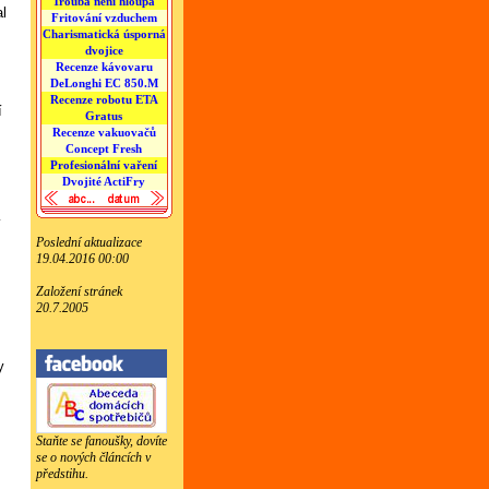
Trouba není hloupá
l
Fritování vzduchem
Charismatická úsporná
dvojice
Recenze kávovaru
DeLonghi EC 850.M
Recenze robotu ETA
í
Gratus
Recenze vakuovačů
Concept Fresh
Profesionální vaření
Dvojité ActiFry
í
Poslední aktualizace
19.04.2016 00:00
Založení stránek
20.7.2005
y
Staňte se fanoušky, dovíte
se o nových článcích v
předstihu.