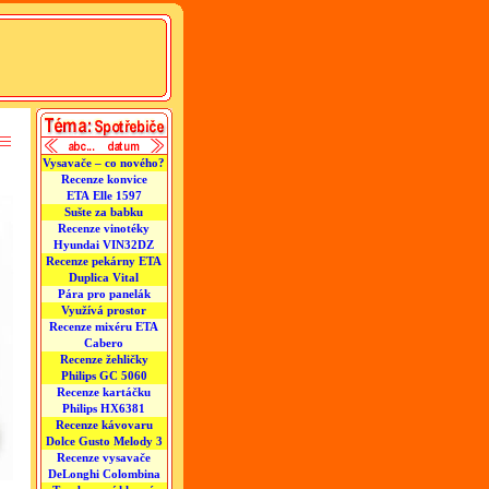
Vysavače – co nového?
Recenze konvice
ETA Elle 1597
Sušte za babku
Recenze vinotéky
Hyundai VIN32DZ
Recenze pekárny ETA
Duplica Vital
Pára pro panelák
Využívá prostor
Recenze mixéru ETA
Cabero
Recenze žehličky
Philips GC 5060
Recenze kartáčku
Philips HX6381
Recenze kávovaru
Dolce Gusto Melody 3
Recenze vysavače
DeLonghi Colombina