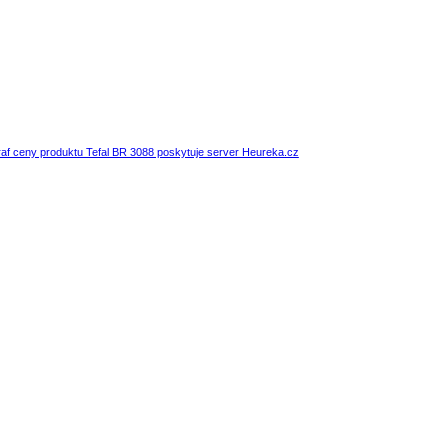
af ceny produktu Tefal BR 3088 poskytuje server Heureka.cz