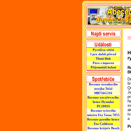
Pyrolýza vítězí
H
I pro slabší přívod
r
Tlumí hluk
Pára s úsporou
Příjemnější holení
R
B
D
fi
Recenze strouhacího
Q
strojku Tefal
J
MB756G316
pr
Recenze zavařovacího
ř
hrnce Hyundai
si
PC200SS
a
Recenze tyčového
tv
mixéru Eta Vassa 7055
a
Recenze parního hrnce
Eta Calderon
P
Recenze kráječe Bosch