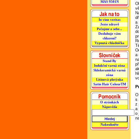
MAS 9501N
Ob
vě
Ná
dř
In vino veritas
a 
Jezte zdravě
Za
Pečujme o sebe...
do
Dosluhuje vám
pr
chlazení?
Ro
Vypnutá chladnička
Tě
Od
a
na
Stand By
př
Indukční varná zóna
ak
Sklokeramická varná
hl
zóna
vo
Litinová plotýnka
Satin Hair ColourTM
P
O 
s 
O stránkách
z 
Nápověda
a 
o 
na
Nakoukněte