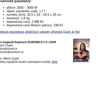
echnické parametry:
příkon: 2500 – 3000 W
objem zásobníku vody: 1,7 l
rozměry (švh): 20,5 x 24 – 26,5 x 28 cm
hmotnost: 1,6 kg
doporučená cena: 2.999 Kč
doporučená cena filtrační patrony: 249 Kč
bová prezentace předchozí varianty přístroje Quick & Hot
ro magazín Inspirace EURONICS č.5 / 2009
loš Chadt
ilos@chadt.cz
ilosch@centrum.cz
to: Miloš Chadt
ístroj zapůjčilo české zastoupení značky
Tefal