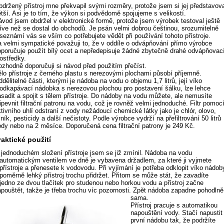
držený přístroj mne překvapil svými rozměry, protože jsem si jej představova
tší. Asi je to tím, že výkon si podvědomě spojujeme s velikostí.
vod jsem obdržel v elektronické formě, protože jsem výrobek testoval ještě
íve než se dostal do obchodů. Je psán velmi dobrou češtinou, srozumitelně
seznámí vás se vším co potřebujete vědět při používání tohoto přístroje.
 velmi sympatické považuji to, že v oddíle o odvápňování přímo výrobce
poručuje použít bílý ocet a nepředepisuje žádné zbytečně drahé odvápňovac
ostředky.
zhodně doporučuji si návod před použitím přečíst.
lo přístroje z černého plastu s nerezovými plochami působí příjemně.
dělitelné části, kterými je nádoba na vodu o objemu 1,7 litrů, její víko
 odkapávací nádobka s nerezovou plochou pro postavení šálku, lze lehce
sadit a spojit s tělem přístroje. Do nádoby na vodu můžete, ale nemusíte
ipevnit filtrační patronu na vodu, což je rovněž velmi jednoduché. Filtr pomoc
tivního uhlí odstraní z vody nežádoucí chemické látky jako je chlór, olovo,
iník, pesticidy a další nečistoty. Podle výrobce vydrží na přefiltrování 50 litrů
dy nebo na 2 měsíce. Doporučená cena filtrační patrony je 249 Kč.
raktické použití
jednoduchém složení přístroje jsem se již zmínil. Nádoba na vodu
automatickým ventilem ve dně je vybavena držadlem, za které ji vyjmete
přístroje a přenesete k vodovodu. Při vyjímání je potřeba odklopit víko nádob
poměrně lehký přístroj trochu přidržet. Přitom se může stát, že zavadíte
jedno ze dvou tlačítek pro studenou nebo horkou vodu a přístroj začne
pouštět, takže je třeba trochu víc pozornosti.
Zpět nádoba zapadne pohodlně
sama.
Přístroj pracuje s automatikou
napouštění vody. Stačí napustit
první nádobu tak, že podržíte