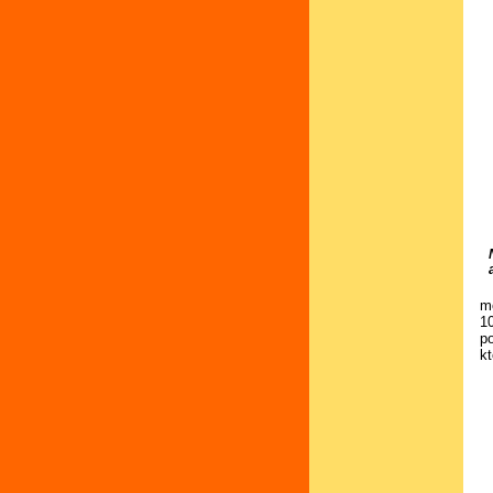
m
1
po
k