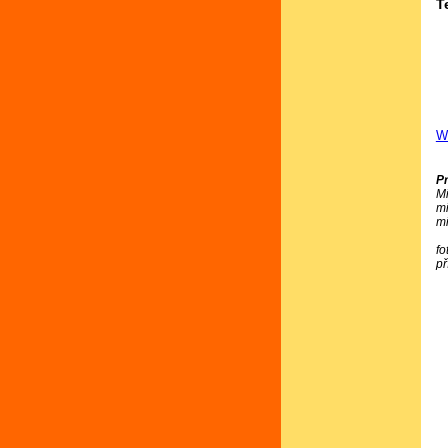
T
We
P
Mi
m
m
fo
př