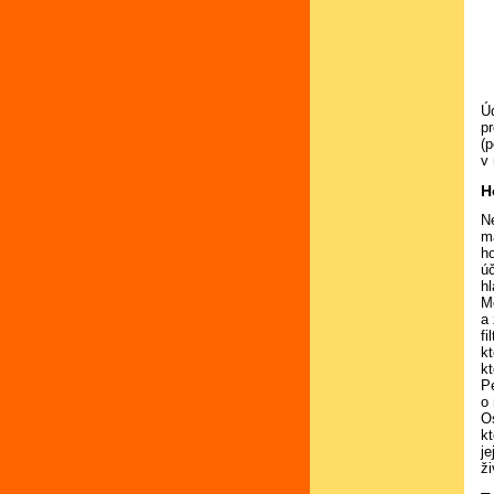
Úd
pr
(
v 
H
Ne
ma
ho
úč
h
Mo
a 
fi
kt
kt
Pe
o
O
kt
je
ži