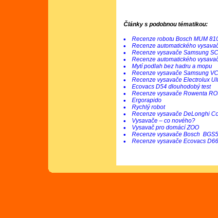
Články s podobnou tématikou:
Recenze robotu Bosch MUM 81
Recenze automatického vysava
Recenze vysavače Samsung SC
Recenze automatického vysava
Mytí podlah bez hadru a mopu
Recenze vysavače Samsung V
Recenze vysavače Electrolux U
Ecovacs D54 dlouhodobý test
Recenze vysavače Rowenta R
Ergorapido
Rychlý robot
Recenze vysavače DeLonghi C
Vysavače – co nového?
Vysavač pro domácí ZOO
Recenze vysavače Bosch BGS
Recenze vysavače Ecovacs D6