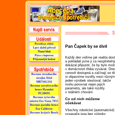
Pyrolýza vítězí
Pan Čapek by se divil
I pro slabší přívod
Tlumí hluk
Pára s úsporou
Každý den vidíme jak realita dosti
Příjemnější holení
a pokládali jsme ji za nesplnitel
dokázal připustit, že by bylo mož
v domácnosti třeba vysávat. Dnes
cenově dostupná a začínají se těš
Recenze strouhacího
si objasníme rozdíly mezi různý
strojku Tefal
jeden výrobek otestoval, takže
MB756G316
mohu porovnat nejen jejich
Recenze zavařovacího
parametry, ale také rozdíly
hrnce Hyundai
v reálném chování.
PC200SS
Recenze tyčového
Co od nich můžeme
mixéru Eta Vassa 7055
očekávat
Recenze parního hrnce
Eta Calderon
Všechny robotické (automatické)
Recenze kráječe Bosch
vysavače jsou bez výjimky