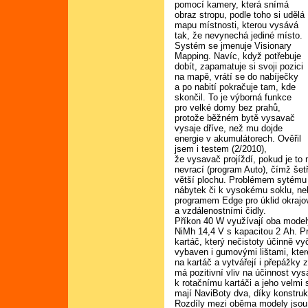
pomocí kamery, která snímá
obraz stropu, podle toho si udělá
mapu místnosti, kterou vysává
tak, že nevynechá jediné místo.
Systém se jmenuje Visionary
Mapping. Navíc, když potřebuje
dobít, zapamatuje si svoji pozici
na mapě, vrátí se do nabíječky
a po nabití pokračuje tam, kde
skončil. To je výborná funkce
pro velké domy bez prahů,
protože běžném bytě vysavač
vysaje dříve, než mu dojde
energie v akumulátorech. Ověřil
jsem i testem (2/2010),
že vysavač projíždí, pokud je to
nevrací (program Auto), čímž šet
větší plochu. Problémem sytému 
nábytek či k vysokému soklu, neb
programem Edge pro úklid okrajov
a vzdálenostními čidly.
Příkon 40 W využívají oba mode
NiMh 14,4 V s kapacitou 2 Ah. Pr
kartáč, který nečistoty účinně v
vybaven i gumovými lištami, kter
na kartáč a vytvářejí i přepážky 
má pozitivní vliv na účinnost vy
k rotačnímu kartáči a jeho velmi
mají NaviBoty dva, díky konstruk
Rozdíly mezi oběma modely jsou 