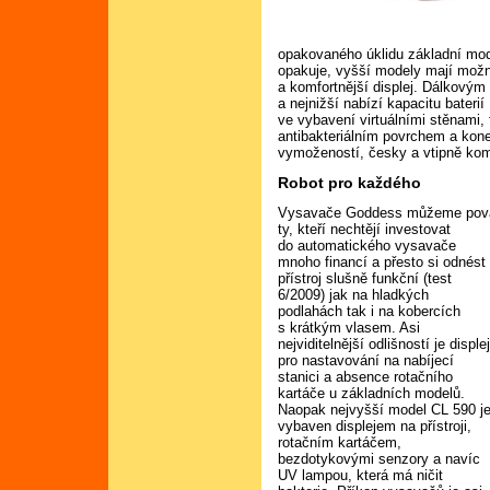
opakovaného úklidu základní mode
opakuje, vyšší modely mají možn
a komfortnější displej. Dálkový
a nejnižší nabízí kapacitu baterií
ve vybavení virtuálními stěnami,
antibakteriálním povrchem a kon
vymožeností, česky a vtipně kome
Robot pro každého
Vysavače Goddess můžeme považo
ty,
kteří nechtějí investovat
do automatického vysavače
mnoho financí a přesto si odnést
přístroj slušně funkční (test
6/2009) jak na hladkých
podlahách tak i na kobercích
s krátkým vlasem. Asi
nejviditelnější odlišností je disple
pro nastavování na nabíjecí
stanici a absence rotačního
kartáče u základních modelů.
Naopak nejvyšší model CL 590 j
vybaven displejem na přístroji,
rotačním kartáčem,
bezdotykovými senzory a navíc
UV lampou, která má ničit