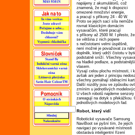
MAS 9501N
napájeny z akumulátorů, což
znamená, že mají k dispozici
omezené množství energie,
a pracují s příkony 24 - 40 W.
In vino veritas
Proto se jejich sací síla nemůže
Jezte zdravě
rovnat klasickým domácím
Pečujme o sebe...
vysavačům, které pracují
Dosluhuje vám
s příkony až 2500 W. I přesto, že
chlazení?
se většina z nich popere
Vypnutá chladnička
s nečistotami velmi úspěšně,
není možné je považovat za náhr
doplněk, který udrží čistotu v b
podstatně sníží. Všechny vysavač
Stand By
na hladké podlaze, a podstatnějš
Indukční varná zóna
vlasem.
Sklokeramická varná
Vysají celou plochu místnosti, i 
zóna
avšak ani jeden z principu nedos
Litinová plotýnka
všechny pomáhají sběracími kart
Satin Hair ColourTM
Další rozdíly jsou ve způsobu ov
zmíním u jednotlivých modelovýc
U všech robotů najdeme senzory 
zareagují na dotyk s překážkou. O
O stránkách
jednotlivých modelových řad.
Nápověda
Robot, který vidí
Robotické vysavače Samsung
Nakoukněte
NaviBoot se pyšní tím, že jejich
navigaci po vysávané místnosti
obstarává inteligentní řízení