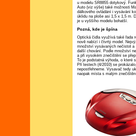
u modelu SR8855 dotykový. Funk
Auto (viz výše) také možnosti Max
dálkového ovládání i vysávání ko
úklidu na ploše asi 1,5 x 1,5 m. D
je u vyššího modelu bohatší.
Pozná, kde je špína
Optická čidla využívá také řada
nově nabízí i čtvrtý model. Nejvý
množství vysávaných nečistot a 
další chování. Podle množství ne
a při vysokém znečištění se přep
To je podstatná výhoda, o které se
Při testech (4/2010) se prokázalo
nepostřehneme. Vysavač tedy uklí
naopak místa s malým znečištění