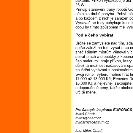
bakterie. Příkon vysavačů je asi
25 W.
Princip stanovení trasy robotů G
několika druhů pohybu. Pohyb n
a po každém z nich je zařazen po
Vysavač se tedy pohybuje konstan
dobu by tímto způsobem měl vys
Podle čeho vybírat
Určitě se zamyslete nad tím, zda
spíše záleží na tom vysát s co n
znečištěným místům věnoval více
sbírat prach a drobečky z koberc
Jen malou roli hraje příkon, který
důležitá možnost načasování opak
spuštění vysávání s opakováním
Svoji roli při výběru mohou hrát
11.000 až 13.000 Kč, Ecovacs D
16.000 Kč a nejlevněji zakoupít
o doporučené ceny, takže obchod
určitě méně.
Pro časopis Inspirace EURONICS č
Miloš Chadt
milos@chadt.cz
milosch@centrum.cz
foto: Miloš Chadt