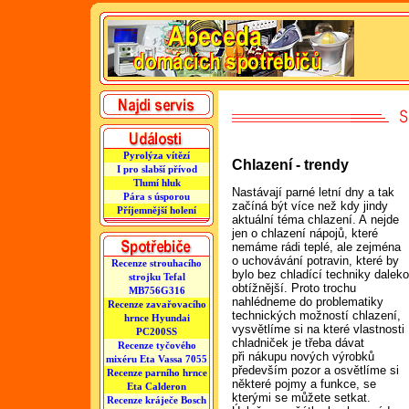
Pyrolýza vítězí
Chlazení - trendy
I pro slabší přívod
Tlumí hluk
Nastávají parné letní dny a tak
Pára s úsporou
začíná být více než kdy jindy
Příjemnější holení
aktuální téma chlazení. A nejde
jen o chlazení nápojů, které
nemáme rádi teplé, ale zejména
o uchovávání potravin, které by
Recenze strouhacího
bylo bez chladící techniky dalek
strojku Tefal
obtížnější. Proto trochu
MB756G316
nahlédneme do problematiky
Recenze zavařovacího
technických možností chlazení,
hrnce Hyundai
vysvětlíme si na které vlastnosti
PC200SS
chladniček je třeba dávat
Recenze tyčového
při nákupu nových výrobků
mixéru Eta Vassa 7055
především pozor a osvětlíme si
Recenze parního hrnce
některé pojmy a funkce, se
Eta Calderon
kterými se můžete setkat.
Recenze kráječe Bosch