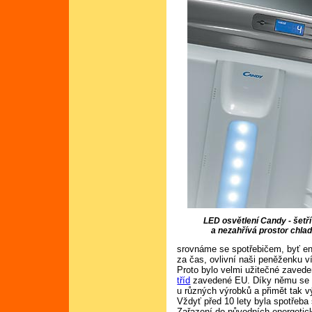
LED osvětlení Candy - šetří
a nezahřívá prostor chla
srovnáme se spotřebičem, byť en
za čas, ovlivní naši peněženku v
Proto bylo velmi užitečné zaved
tříd
zavedené EU. Díky němu se p
u různých výrobků a přimět tak vý
Vždyť před 10 lety byla spotřeba
Zařazení do původních energetický