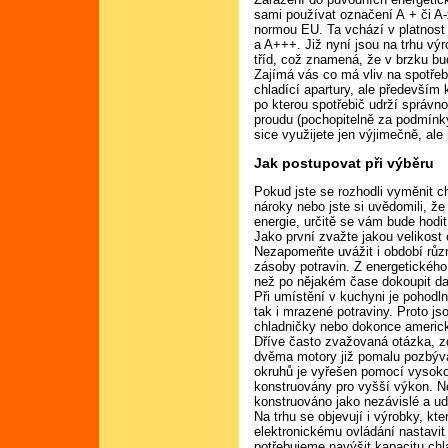
sami používat označení A + či A-
normou EU. Ta vchází v platnost 
a A+++. Již nyní jsou na trhu výr
tříd, což znamená, že v brzku bu
Zajímá vás co má vliv na spotřebu
chladící apartury, ale především 
po kterou spotřebič udrží správno
proudu (pochopitelně za podmínky,
sice využijete jen výjimečně, ale
Jak postupovat při výběru
Pokud jste se rozhodli vyměnit c
nároky nebo jste si uvědomili, ž
energie, určitě se vám bude hodit
Jako první zvažte jakou velikost
Nezapomeňte uvážit i období různ
zásoby potravin. Z energetického 
než po nějakém čase dokoupit da
Při umístění v kuchyni je pohod
tak i mrazené potraviny. Proto j
chladničky nebo dokonce americk
Dříve často zvažovaná otázka, z
dvěma motory již pomalu pozbývá 
okruhů je vyřešen pomocí vysoko
konstruovány pro vyšší výkon. Ne
konstruováno jako nezávislé a ud
Na trhu se objevují i výrobky, kte
elektronickému ovládání nastavit
potřebujeme navýšit kapacitu ch