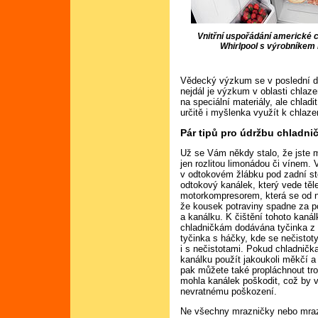
Vnitřní uspořádání americké 
Whirlpool s výrobníkem 
Vědecký výzkum se v poslední do
nejdál je výzkum v oblasti chlaz
na speciální materiály, ale chladi
určitě i myšlenka využít k chlaze
Pár tipů pro údržbu chladni
Už se Vám někdy stalo, že jste m
jen rozlitou limonádou či vínem. 
v odtokovém žlábku pod zadní st
odtokový kanálek, který vede tě
motorkompresorem, která se od n
že kousek potraviny spadne za p
a kanálku. K čištění tohoto kanál
chladničkám dodávána tyčinka z
tyčinka s háčky, kde se nečistot
i s nečistotami. Pokud chladničk
kanálku použít jakoukoli měkčí a
pak můžete také propláchnout tro
mohla kanálek poškodit, což by v
nevratnému poškození.
Ne všechny mrazničky nebo mraz