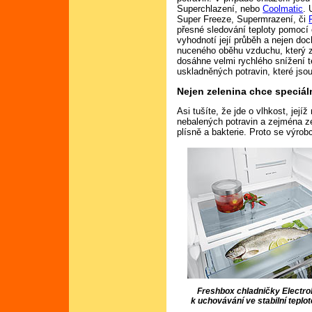
Superchlazení, nebo
Coolmatic
. 
Super Freeze, Supermrazení, či
přesné sledování teploty pomocí e
vyhodnotí její průběh a nejen doch
nuceného oběhu vzduchu, který z
dosáhne velmi rychlého snížení t
uskladněných potravin, které jsou
Nejen zelenina chce speciál
Asi tušíte, že jde o vlhkost, její
nebalených potravin a zejména z
plísně a bakterie. Proto se výro
Freshbox chladničky Electrol
k uchovávání ve stabilní teplotě