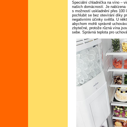
Speciální chladnička na víno – vi
našich domácností. Je nabízena do
s možností uskladnění přes 100 l
pochlubit se bez otevírání díky p
negativními účinky světla. U někte
abychom mohli správně uchovávat 
zbytečné, protože různá vína js
sebe. Správná teplota pro uchová