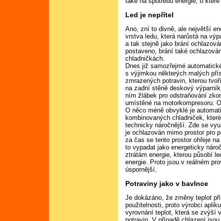
také na spotřebu energie, o které
Led je nepřítel
Ano, zní to divně, ale největší 
vrstva ledu, která narůstá na výpa
a tak stejně jako brání ochlazován
postaveno, brání také ochlazován
chladničkách.
Dnes již samozřejmé automatick
s výjimkou některých malých pří
zmrazených potravin, kterou tvoř
na zadní stěně deskový výparník
ním žlábek pro odstraňování zk
umístěné na motorkompresoru. O
O něco méně obvyklé je automati
kombinovaných chladniček, které
technicky náročnější. Zde se vy
je ochlazován mimo prostor pro p
za čas se tento prostor ohřeje na
to vypadat jako energeticky nároč
ztrátám energie, kterou působí l
energie. Proto jsou v reálném 
úspornější.
Potraviny jako v bavlnce
Je dokázáno, že změny teplot při
použitelnosti, proto výrobci apli
vyrovnání teplot, která se zvýší 
potravin. V případě chlazení jso