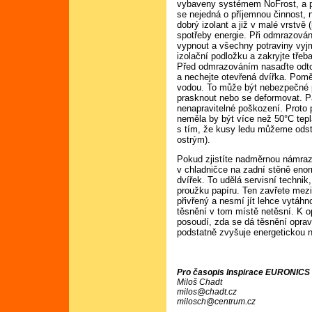
vybaveny systémem NoFrost, a pr
se nejedná o příjemnou činnost,
dobrý izolant a již v malé vrstv
spotřeby energie. Při odmrazování
vypnout a všechny potraviny vyjm
izolační podložku a zakryjte třeb
Před odmrazováním nasaďte odtok
a nechejte otevřená dvířka. Pom
vodou. To může být nebezpečné p
prasknout nebo se deformovat. Pak
nenapravitelné poškození. Proto
neměla by být více než 50°C tepl
s tím, že kusy ledu můžeme odst
ostrým).
Pokud zjistíte nadměrnou námraz
v chladničce na zadní stěně enor
dvířek. To udělá servisní technik
proužku papíru. Ten zavřete mezi
přivřený a nesmí jít lehce vytáh
těsnění v tom místě netěsní. K op
posoudí, zda se dá těsnění oprav
podstatně zvyšuje energetickou n
Pro časopis Inspirace EURONICS č
Miloš Chadt
milos@chadt.cz
milosch@centrum.cz