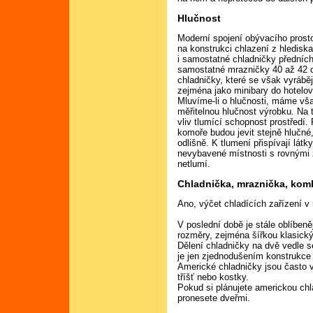
Hlučnost
Moderní spojení obývacího prost
na konstrukci chlazení z hledis
i samostatné chladničky předních
samostatné mrazničky 40 až 42 dB
chladničky, které se však vyrábě
zejména jako minibary do hotelo
Mluvíme-li o hlučnosti, máme vša
měřitelnou hlučnost výrobku. Na
vliv tlumící schopnost prostředí. 
komoře budou jevit stejně hlučné
odlišně. K tlumení přispívají lát
nevybavené místnosti s rovnými 
netlumí.
Chladnička, mraznička, komb
Ano, výčet chladících zařízení 
V poslední době je stále oblíben
rozměry, zejména šířkou klasic
Dělení chladničky na dvě vedle s
je jen zjednodušením konstrukce
Americké chladničky jsou často 
tříšť nebo kostky.
Pokud si plánujete americkou chlad
pronesete dveřmi.