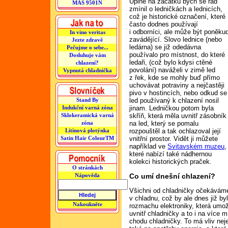
Úplně na začátku bych se rád
MAS 9501N
zmínil o ledničkách a lednicích,
což je historické označení, které
často dodnes používají
i odborníci, ale může být poněku
In vino veritas
zavádějící. Slovo lednice (nebo
Jezte zdravě
ledárna) se již odedávna
Pečujme o sebe...
používalo pro místnost, do které
Dosluhuje vám
ledaři, (což bylo kdysi ctěné
chlazení?
povolání) naváželi v zimě led
Vypnutá chladnička
z řek, kde se mohly buď přímo
uchovávat potraviny a nejčastěji
pivo v hostincích, nebo odkud se
Stand By
led používaný k chlazení nosil
Indukční varná zóna
jinam. Ledničkou potom byla
Sklokeramická varná
skříň, která měla uvnitř zásobník
zóna
na led, který se pomalu
Litinová plotýnka
rozpouštěl a tak ochlazoval její
Satin Hair ColourTM
vnitřní prostor. Vidět ji můžete
například ve
Svitavském muzeu
,
které nabízí také nádhernou
kolekci historických praček.
O stránkách
Nápověda
Co umí dnešní chlazení?
Všichni od chladničky očekáváme
v chladnu, což by ale dnes již by
Nakoukněte
rozmachu elektroniky, která umož
uvnitř chladničky a to i na více m
chodu chladničky. To má vliv neje