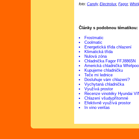
foto:
Candy
,
Electrolux
,
Fagor
,
Whirl
Články s podobnou tématikou:
Frostmatic
Coolmatic
Energetická třída chlazení
Klimatická třída
Nulová zóna
Chladnička Fagor FFJ8865N
Americká chladnička Whirlp
Kupujeme chladničku
Teče mi lednice
Dosluhuje vám chlazení?
Vychytaná chladnička
Využívá prostor
Recenze vinotéky Hyundai V
Chlazení všudypřítomné
Efektivně využívá prostor
In vino veritas