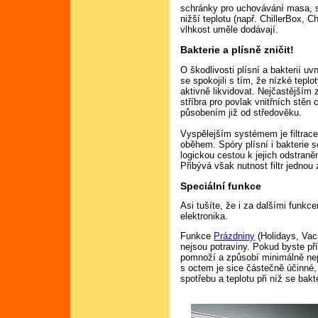
schránky pro uchovávání masa, sý
nižší teplotu (např. ChillerBox, C
vlhkost uměle dodávají.
Bakterie a plísně zničit!
O škodlivosti plísní a bakterií u
se spokojili s tím, že nízké tepl
aktivně likvidovat. Nejčastějším 
stříbra pro povlak vnitřních stěn
působením již od středověku.
Vyspělejším systémem je filtrac
oběhem. Spóry plísní i bakterie s
logickou cestou k jejich odstran
Přibývá však nutnost filtr jednou
Speciální funkce
Asi tušíte, že i za dalšími funkc
elektronika.
Funkce
Prázdniny
(Holidays, Vac
nejsou potraviny. Pokud byste přís
pomnoží a způsobí minimálně ne
s octem je sice částečně účinné,
spotřebu a teplotu při níž se bak