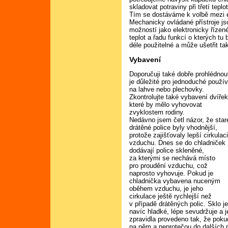
skladovat potraviny při třetí teplo
Tím se dostáváme k volbě mezi 
Mechanicky ovládané přístroje jso
možností jako elektronicky řízené
teplot a řadu funkcí o kterých tu 
déle použitelné a může ušetřit tak
Vybavení
Doporučuji také dobře prohlédnou
je důležité pro jednoduché použív
na lahve nebo plechovky.
Zkontrolujte také vybavení dvířek
které by mělo vyhovovat
zvyklostem rodiny.
Nedávno jsem četl názor, že star
drátěné police byly vhodnější,
protože zajišťovaly lepší cirkulac
vzduchu. Dnes se do chladniček
dodávají police skleněné,
za kterými se nechává místo
pro proudění vzduchu, což
naprosto vyhovuje. Pokud je
chladnička vybavena nuceným
oběhem vzduchu, je jeho
cirkulace ještě rychlejší než
v případě drátěných polic. Sklo j
navíc hladké, lépe sevudržuje a j
zpravidla provedeno tak, že poku
na něm a neprotečou do dalších pa