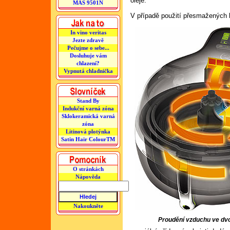
oleje.
MAS 9501N
V případě použití přesmažených h
In vino veritas
Jezte zdravě
Pečujme o sebe...
Dosluhuje vám
chlazení?
Vypnutá chladnička
Stand By
Indukční varná zóna
Sklokeramická varná
zóna
Litinová plotýnka
Satin Hair ColourTM
O stránkách
Nápověda
Nakoukněte
Proudění vzduchu ve dvo