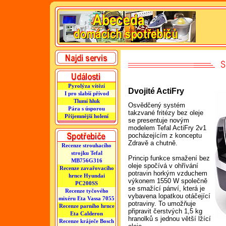
Pyrolýza vítězí
Dvojité ActiFry
I pro slabší přívod
Tlumí hluk
Osvědčený systém
Pára s úsporou
takzvané fritézy bez oleje
Příjemnější holení
se presentuje novým
modelem Tefal ActiFry 2v1
pocházejícím z konceptu
Zdravě a chutně.
Recenze strouhacího
strojku Tefal
Princip funkce smažení bez
MB756G316
oleje spočívá v ohřívání
Recenze zavařovacího
potravin horkým vzduchem
hrnce Hyundai
výkonem 1550 W společně
PC200SS
se smažící pánví, která je
Recenze tyčového
vybavena lopatkou otáčející
mixéru Eta Vassa 7055
potraviny. To umožňuje
Recenze parního hrnce
připravit čerstvých 1,5 kg
Eta Calderon
hranolků s jednou větší lžící
Recenze kráječe Bosch