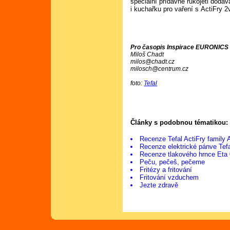
speciální přídavné rukojeti dodáv
i kuchařku pro vaření s ActiFry 
Pro časopis Inspirace EURONICS č
Miloš Chadt
milos@chadt.cz
milosch@centrum.cz
foto:
Tefal
Články s podobnou tématikou:
Recenze Tefal ActiFry family
Recenze elektrické pánve Tefa
Recenze tlakového hrnce Eta
Peču, pečeš, pečeme
Fritézy a fritování
Fritování vzduchem
Jezte zdravě