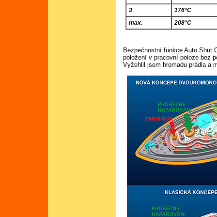
3
176°C
max.
208°C
Bezpečnostní funkce Auto Shut Of
položení v pracovní poloze bez p
Vyžehlil jsem hromadu prádla a m