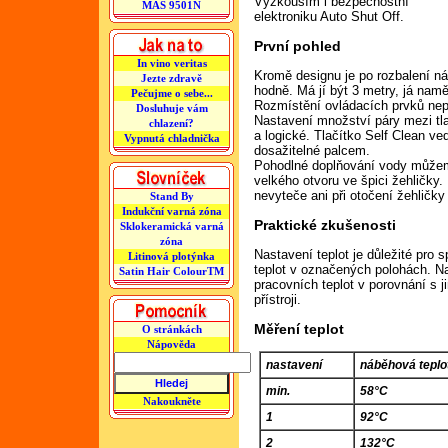
Vyzkouším i bezpečnostní
MAS 9501N
elektroniku Auto Shut Off.
První pohled
In vino veritas
Kromě designu je po rozbalení ná
Jezte zdravě
hodně. Má jí být 3 metry, já namě
Pečujme o sebe...
Rozmístění ovládacích prvků nepř
Dosluhuje vám
Nastavení množství páry mezi tla
chlazení?
a logické. Tlačítko Self Clean ve
Vypnutá chladnička
dosažitelné palcem.
Pohodlné doplňování vody můžeme
velkého otvoru ve špici žehličky
nevyteče ani při otočení žehličky
Stand By
Indukční varná zóna
Praktické zkušenosti
Sklokeramická varná
zóna
Nastavení teplot je důležité pro 
Litinová plotýnka
teplot v označených polohách. N
Satin Hair ColourTM
pracovních teplot v porovnání s
přístroji.
Měření teplot
O stránkách
Nápověda
nastavení
náběhová teplo
min.
58°C
Nakoukněte
1
92°C
2
132°C