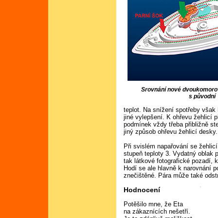
Srovnání nové dvoukomorov
s původní
teplot. Na snížení spotřeby však 
jiné vylepšení. K ohřevu žehlicí 
podmínek vždy třeba přibližně st
jiný způsob ohřevu žehlicí desky.
Při svislém napařování se žehlicí
stupeň teploty 3. Vydatný oblak 
tak látkové fotografické pozadí, k
Hodí se ale hlavně k narovnání p
znečištěné. Pára může také odst
Hodnocení
Potěšilo mne, že Eta
na zákaznících nešetří.