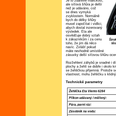
Je to zdánlivě maličkost,
ale síťová šňůra je delší
než je udáváno, což
se dnes vymyká
zvyklostem. Normálně
bych do délky šňůry
musel započítat i vidlici,
abych dostal inzerovaný
výsledek. Eta ale
osvědčuje dobrý vztah
k zákazníkům i za cenu
Širo
toho, že jim dá něco
těs
navíc. Zvlášť pokud
máte nevhodně umístěné
zásuvky delší síťovou šňůru ocen
Rozžehlení záhybů je snadné i dí
plochy a žehlí se dobře i okolo kn
se žehličkou příjemná. Protože se
vlastnost, mohu žehličku s klid
Technické parametry
Žehlička Eta Viento 6284
Příkon udávaný / měřený:
Pára, parní ráz:
Zásobník na vodu: