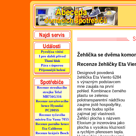
Pyrolýza vítězí
Žehlička se dvěma komo
I pro slabší přívod
Tlumí hluk
Recenze žehličky Eta Vie
Pára s úsporou
Příjemnější holení
Designově povedená
žehlička Eta Viento 6284
s výrazným podstavcem
mne zaujala na první
Recenze strouhacího
pohled. Kombinace černého
strojku Tefal
plastu se zelenou
MB756G316
polotransparentní nádržkou
Recenze zavařovacího
zaujme jistě hospodyňky,
hrnce Hyundai
ale mne budou spíše
PC200SS
zajímat její vlastnosti.
Recenze tyčového
Žehlicí plocha s názvem
mixéru Eta Vassa 7055
Eloxium je inzerována jako
Recenze parního hrnce
plocha s vysokou kluzností
Eta Calderon
a rychlým přenosem tepla.
Recenze kráječe Bosch