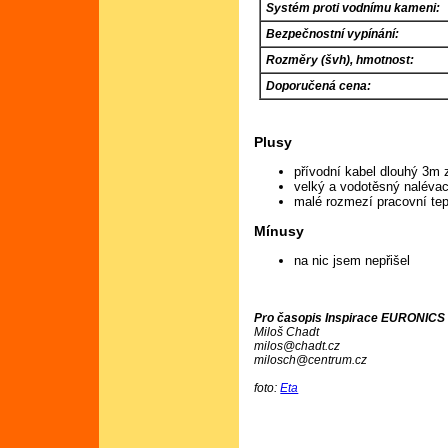
Systém proti vodnímu kameni:
Bezpečnostní vypínání:
Rozměry (švh), hmotnost:
Doporučená cena:
Plusy
přívodní kabel dlouhý 3m z
velký a vodotěsný nalévac
malé rozmezí pracovní tep
Mínusy
na nic jsem nepřišel
Pro časopis Inspirace EURONICS č
Miloš Chadt
milos@chadt.cz
milosch@centrum.cz
foto:
Eta