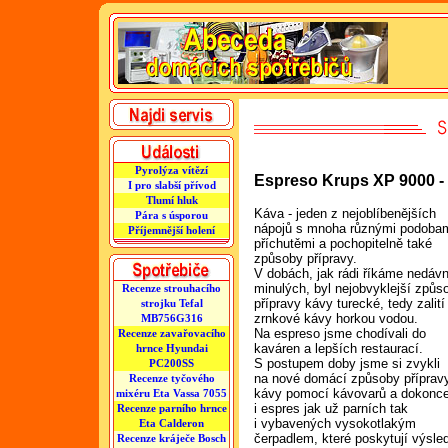
Pyrolýza vítězí
Espreso Krups XP 9000 -
I pro slabší přívod
Tlumí hluk
Káva - jeden z nejoblíbenějších
Pára s úsporou
nápojů s mnoha různými podobam
Příjemnější holení
příchutěmi a pochopitelně také
způsoby přípravy.
V dobách, jak rádi říkáme nedáv
minulých, byl nejobvyklejší způs
Recenze strouhacího
přípravy kávy turecké, tedy zalití
strojku Tefal
zrnkové kávy horkou vodou.
MB756G316
Na espreso jsme chodívali do
Recenze zavařovacího
kaváren a lepších restaurací.
hrnce Hyundai
S postupem doby jsme si zvykli
PC200SS
na nové domácí způsoby příprav
Recenze tyčového
kávy pomocí kávovarů a dokonc
mixéru Eta Vassa 7055
i espres jak už parních tak
Recenze parního hrnce
i vybavených vysokotlakým
Eta Calderon
čerpadlem, které poskytují výsle
Recenze kráječe Bosch