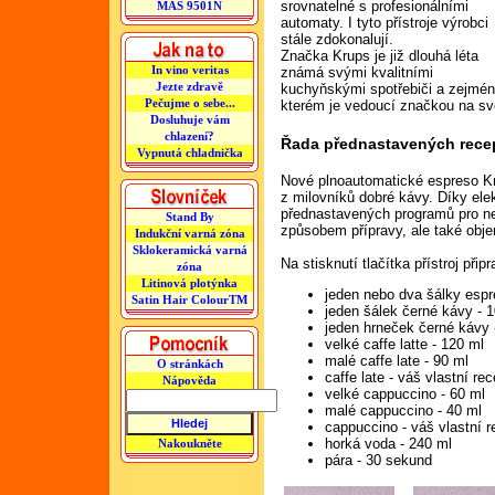
srovnatelné s profesionálními
MAS 9501N
automaty. I tyto přístroje výrobci
stále zdokonalují.
Značka Krups je již dlouhá léta
In vino veritas
známá svými kvalitními
Jezte zdravě
kuchyňskými spotřebiči a zejména 
Pečujme o sebe...
kterém je vedoucí značkou na sv
Dosluhuje vám
chlazení?
Řada přednastavených rece
Vypnutá chladnička
Nové plnoautomatické espreso 
z milovníků dobré kávy. Díky el
přednastavených programů pro nej
Stand By
způsobem přípravy, ale také ob
Indukční varná zóna
Sklokeramická varná
Na stisknutí tlačítka přístroj připr
zóna
Litinová plotýnka
jeden nebo dva šálky esp
Satin Hair ColourTM
jeden šálek černé kávy - 
jeden hrneček černé kávy 
velké caffe latte - 120 ml
malé caffe late - 90 ml
O stránkách
caffe late - váš vlastní rec
Nápověda
velké cappuccino - 60 ml
malé cappuccino - 40 ml
cappuccino - váš vlastní r
horká voda - 240 ml
Nakoukněte
pára - 30 sekund