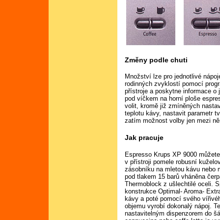
Změny podle chuti
Množství lze pro jednotlivé nápo
rodinných zvyklostí pomocí prog
přístroje a poskytne informace o
pod víčkem na horní ploše espre
volit, kromě již zmíněných nasta
teplotu kávy, nastavit parametr t
zatím možnost volby jen mezi ně
Jak pracuje
Espresso Krups XP 9000 můžete n
v přístroji pomele robusní kužel
zásobníku na mletou kávu nebo 
pod tlakem 15 barů vháněna čerp
Thermoblock z ušlechtilé oceli.
konstrukce Optimal- Aroma- Extr
kávy a poté pomocí svého vířivé
objemu vyrobí dokonalý nápoj. T
nastavitelným dispenzorem do šá