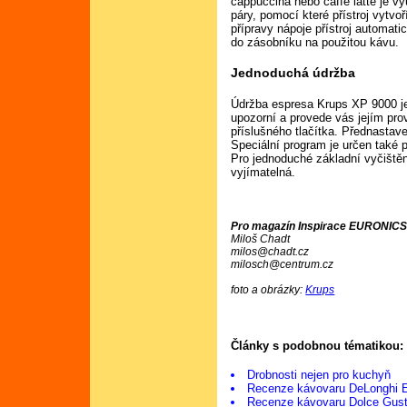
cappuccina nebo caffe latte je vy
páry, pomocí které přístroj vytvo
přípravy nápoje přístroj automat
do zásobníku na použitou kávu.
Jednoduchá údržba
Údržba espresa Krups XP 9000 je
upozorní a provede vás jejím pr
příslušného tlačítka. Přednastav
Speciální program je určen také p
Pro jednoduché základní vyčištěn
vyjímatelná.
Pro magazín Inspirace EURONICS
Miloš Chadt
milos@chadt.cz
milosch@centrum.cz
foto a obrázky:
Krups
Články s podobnou tématikou:
Drobnosti nejen pro kuchyň
Recenze kávovaru DeLonghi 
Recenze kávovaru Dolce Gus