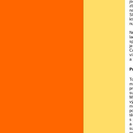
j
zb
n
S
k
nu
N
l
s
j
Co
v
a 
P
To
má
p
s
M
v
m
p
tě
s
a
su
p