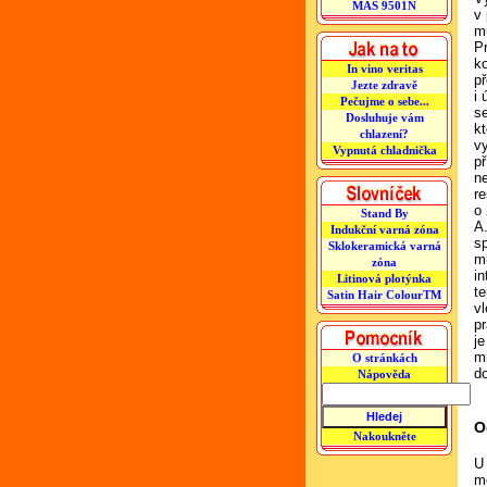
MAS 9501N
v 
m
P
k
In vino veritas
p
Jezte zdravě
i 
Pečujme o sebe...
se
Dosluhuje vám
k
chlazení?
v
Vypnutá chladnička
p
ne
r
o
Stand By
A
Indukční varná zóna
sp
Sklokeramická varná
m
zóna
in
Litinová plotýnka
t
Satin Hair ColourTM
v
p
j
m
O stránkách
d
Nápověda
O
Nakoukněte
U
m