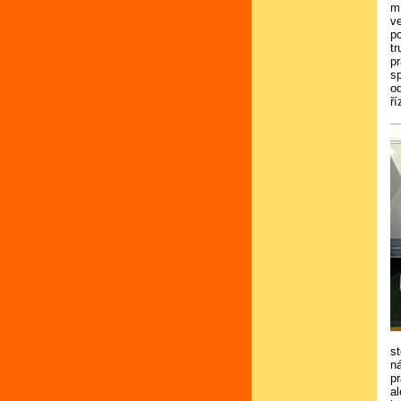
m
ve
p
t
p
s
od
ří
s
n
p
al