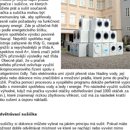
pračce i sušičce, ve kterých
ůžete prát a sušit současně.
račka a sušička mohou být
onstruovány tak, aby splňovaly
řesně vaše požadavky na funkčnost
úspory energií. Zde je užitečné řídit
 podle energetického štítku,
terým spotřebiče výrobci povinně
ybavují. Největší spotřebu mají
řístroje zařazené do třídy G, naopak
jnižší a nejvýhodnější je třída A,
espektive nově A+, která značí ještě
 25% příznivější výsledky než třída
. Obecně platí, že u praček
otřebu příznivě ovlivňuje využití
ikroprocesorového řízení spolu s
teligentními čidly. Tato elektronika umí zjistit přesně stav hladiny vody, její
eplotu nebo dokonce míru znečištění a množství prádla, které jsme do pračky
ložili. Pračka pomocí procesoru a vyspělého programu dokáže perfektně vypr
rádlo s minimální spotřebou vody a tedy i energie. Pro následné využití sušič
e výhodné, když má pračka vysoké otáčky odstřeďování (nad 1000 otáček za
in.), které znamenají nízkou zbytkovou vlhkost, což má za následek kratší
obu sušení a úsporu nákladů.
dvětrávací sušička
 sušičky si dokonce můžete vybrat na jakém principu má sušit. Pokud máte
ožnost dobře odvětrávat místnost ve které se nachází nebo vyvést mimo