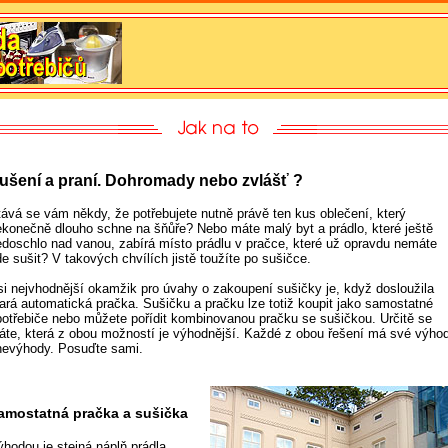
ušení a praní. Dohromady nebo zvlášť ?
tává se vám někdy, že potřebujete nutně právě ten kus oblečení, který
ekonečně dlouho schne na šňůře? Nebo máte malý byt a prádlo, které ještě
edoschlo nad vanou, zabírá místo prádlu v pračce, které už opravdu nemáte
e sušit? V takových chvílích jistě toužíte po sušičce.
si nejvhodnější okamžik pro úvahy o zakoupení sušičky je, když dosloužila
tará automatická pračka. Sušičku a pračku lze totiž koupit jako samostatné
potřebiče nebo můžete pořídit kombinovanou pračku se sušičkou. Určitě se
táte, která z obou možností je výhodnější. Každé z obou řešení má své výho
 nevýhody. Posuďte sami.
amostatná pračka a sušička
ýhodou je stejná náplň prádla