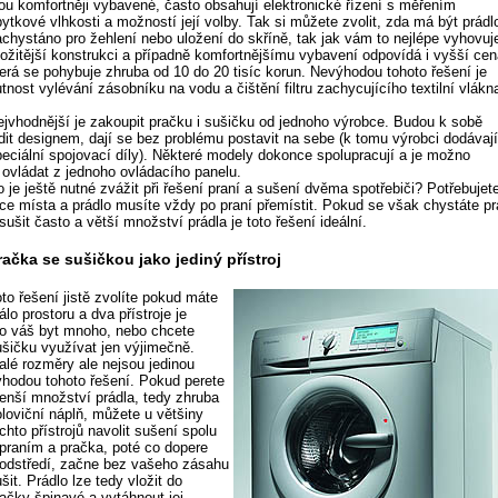
sou komfortněji vybavené, často obsahují elektronické řízení s měřením
ytkové vlhkosti a možností její volby. Tak si můžete zvolit, zda má být prádl
achystáno pro žehlení nebo uložení do skříně, tak jak vám to nejlépe vyhovuj
ložitější konstrukci a případně komfortnějšímu vybavení odpovídá i vyšší cen
terá se pohybuje zhruba od 10 do 20 tisíc korun. Nevýhodou tohoto řešení je
tnost vylévání zásobníku na vodu a čištění filtru zachycujícího textilní vlákn
ejvhodnější je zakoupit pračku i sušičku od jednoho výrobce. Budou k sobě
adit designem, dají se bez problému postavit na sebe (k tomu výrobci dodávaj
peciální spojovací díly). Některé modely dokonce spolupracují a je možno
e ovládat z jednoho ovládacího panelu.
 je ještě nutné zvážit při řešení praní a sušení dvěma spotřebiči? Potřebujet
íce místa a prádlo musíte vždy po praní přemístit. Pokud se však chystáte pr
sušit často a větší množství prádla je toto řešení ideální.
račka se sušičkou jako jediný přístroj
to řešení jistě zvolíte pokud máte
lo prostoru a dva přístroje je
ro váš byt mnoho, nebo chcete
ušičku využívat jen výjimečně.
alé rozměry ale nejsou jedinou
ýhodou tohoto řešení. Pokud perete
enší množství prádla, tedy zhruba
oloviční náplň, můžete u většiny
chto přístrojů navolit sušení spolu
 praním a pračka, poté co dopere
 odstředí, začne bez vašeho zásahu
šit. Prádlo lze tedy vložit do
račky špinavé a vytáhnout jej