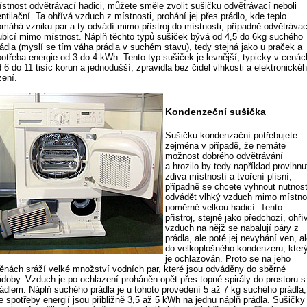
ístnost odvětrávací hadici, můžete směle zvolit sušičku odvětrávací neboli
ntilační. Ta ohřívá vzduch z místnosti, prohání jej přes prádlo, kde teplo
omáhá vzniku par a ty odvádí mimo přístroj do místnosti, případně odvětrávac
rubicí mimo místnost. Náplň těchto typů sušiček bývá od 4,5 do 6kg suchého
rádla (myslí se tím váha prádla v suchém stavu), tedy stejná jako u praček a
potřeba energie od 3 do 4 kWh. Tento typ sušiček je levnější, typicky v cenác
 6 do 11 tisíc korun a jednodušší, zpravidla bez čidel vlhkosti a elektronické
zení.
Kondenzeční sušička
Sušičku kondenzační potřebujete
zejména v případě, že nemáte
možnost dobrého odvětrávání
a hrozilo by tedy například provlhnu
zdiva místností a tvoření plísní,
případně se chcete vyhnout nutnost
odvádět vlhký vzduch mimo místno
poměrně velkou hadicí. Tento
přístroj, stejně jako předchozí, ohří
vzduch na nějž se nabalují páry z
prádla, ale poté jej nevyhání ven, a
do velkoplošného kondenzeru, kter
je ochlazován. Proto se na jeho
těnách sráží velké množství vodních par, které jsou odváděny do sběrné
ádoby. Vzduch je po ochlazení proháněn opět přes topné spirály do prostoru s
rádlem. Náplň suchého prádla je u tohoto provedení 5 až 7 kg suchého prádla,
e spotřeby energií jsou přibližně 3,5 až 5 kWh na jednu náplň prádla. Sušičky