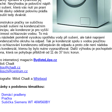
uché. Nevýhodou je poloviční náplň
i sušení, která vás nutí po praní
elé dávky odebrat polovinu prádla
sušit tedy dvakrát.
onstrukce pračky se sušičkou
rovádí sušení na kondenzačním
incipu, ale kondenzer je pro vyšší
činnost ochlazován vodou. To má
a následek poměrně vysokou spotřebu vody při sušení, ale také napojení
ondenzačního okruhu na odpad. Tak je kondenzát spolu s vodou použitou
ro ochlazování kondenzeru odčerpáván do odpadu a proto zde není nádoba
a kondenzát, kterou by bylo nutno vyprazdňovat. Další výhodou je pochopitel
na, která se pohybuje přibližně od 11 do 37 tisíc korun.
ro internetový magazín
BydleteLépe.cz
iloš Chadt
ilos@chadt.cz
ilosch@centrum.cz
otografie: Miloš Chadt a
Whirlpool
lánky s podobnou tématikou:
Domácí pradleny
Pračka
Sušička Siemens WT 46W560BY