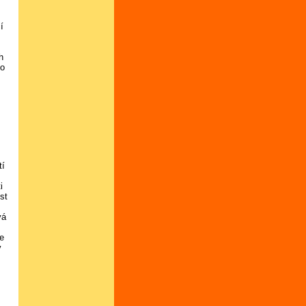
í
h
ho
tí
i
st
vá
le
ý