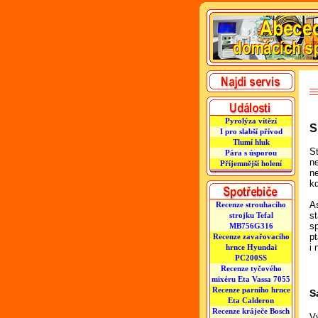
Pyrolýza vítězí
S
I pro slabší přívod
Tlumí hluk
S
Pára s úsporou
n
Příjemnější holení
n
kd
A
Recenze strouhacího
s
strojku Tefal
s
MB756G316
p
Recenze zavařovacího
i
hrnce Hyundai
PC200SS
Recenze tyčového
mixéru Eta Vassa 7055
Recenze parního hrnce
S
Eta Calderon
Recenze kráječe Bosch
V