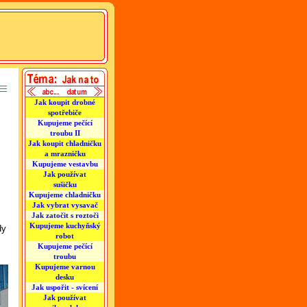
Jak koupit drobné
spotřebiče
Kupujeme pečící
troubu II
Jak koupit chladničku
a mrazničku
Kupujeme vestavbu
Jak používat
sušičku
Kupujeme chladničku
Jak vybrat vysavač
Jak zatočit s roztoči
Kupujeme kuchyňský
dy
robot
Kupujeme pečící
troubu
Kupujeme varnou
desku
Jak uspořit - svícení
Jak používat