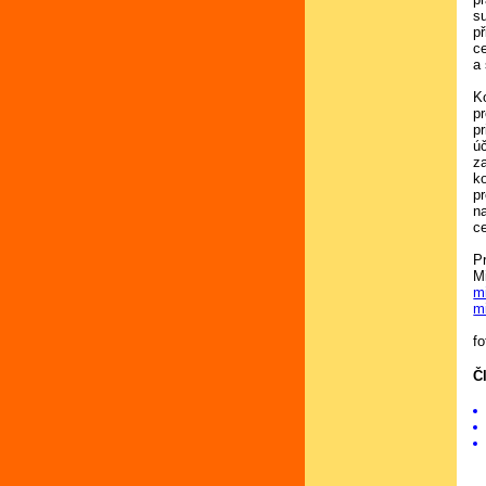
s
př
c
a 
K
p
pr
ú
z
k
p
n
ce
P
M
m
m
f
Č