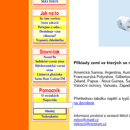
MAS 9501N
In vino veritas
Jezte zdravě
Pečujme o sebe...
Dosluhuje vám
chlazení?
Vypnutá chladnička
Stand By
Indukční varná zóna
Příklady zemí ve kterých se 
Sklokeramická varná
zóna
Americká Samoa, Argentina, Austr
Litinová plotýnka
Francouzská Polynésie, Gilberto
Satin Hair ColourTM
Zéland, Papua - Nová Guinea, Ša
Vánoční ostrovy, Vanuatu, Zápa
O stránkách
Přehlednou tabulku napětí a typ
Nápověda
na dovolené
.
Informace posbíral a sestavil Miloš
Nakoukněte
milos@chadt.cz
milosch@centrum.cz