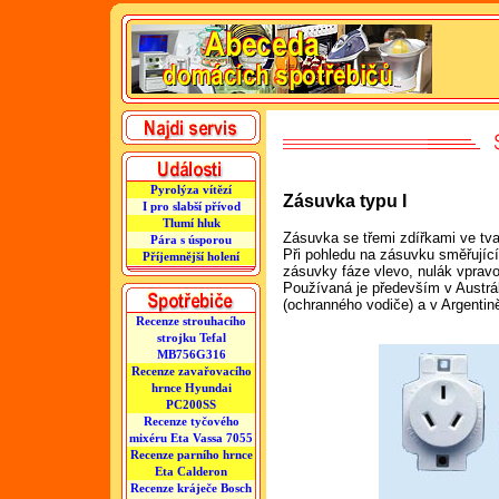
Pyrolýza vítězí
Zásuvka typu I
I pro slabší přívod
Tlumí hluk
Zásuvka se třemi zdířkami ve tva
Pára s úsporou
Při pohledu na zásuvku směřující 
Příjemnější holení
zásuvky fáze vlevo, nulák vpravo
Používaná je především v Austrálii
(ochranného vodiče) a v Argentin
Recenze strouhacího
strojku Tefal
MB756G316
Recenze zavařovacího
hrnce Hyundai
PC200SS
Recenze tyčového
mixéru Eta Vassa 7055
Recenze parního hrnce
Eta Calderon
Recenze kráječe Bosch