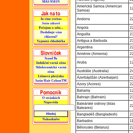
MAS 9501N
Americká Samoa (American
1
Samoa)
In vino veritas
Andorra
2
Jezte zdravě
Angola
2
Pečujme o sebe...
Dosluhuje vám
Anguilla
2
chlazení?
Antigua a Barbuda
2
Vypnutá chladnička
Argentina
2
Arménie (Armenia)
2
Stand By
Aruba
1
Indukční varná zóna
Sklokeramická varná
Austrálie (Australia)
2
zóna
Litinová plotýnka
Ázerbájdžán (Azerbaijan)
2
Satin Hair ColourTM
Azory (Acores)
2
Bahamy
1
Bahrajn (Bahrain)
2
O stránkách
Nápověda
Baleárské ostrovy (Islas
2
Baleares)
Bangladéš (Bangladesh)
2
Nakoukněte
Barbados
1
Bělorusko (Belarus)
2