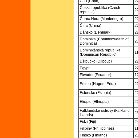
Čad (Chad)
2
Česká republika (Czech
2
republic)
Černá Hora (Montenegro)
2
Čína (China)
2
Dánsko (Denmark)
2
Dominika (Commonwealth of
2
Dominica)
Dominikánská republika
1
(Dominican Republic)
Džibucko (Djibouti)
2
Egypt
2
Ekvádor (Ecuador)
1
Eritrea (Hagere Ertra)
2
Estonsko (Estonia)
2
Etiopie (Ethiopia)
2
Falklandské ostrovy (Falkland
2
Islands)
Fidži (Fiji)
2
Filipíny (Philippines)
1
Finsko (Finland)
2