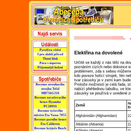
Pyrolýza vítězí
Elektřina na dovolené
I pro slabší přívod
Tlumí hluk
Určitě se každý z nás těší na do
Pára s úsporou
poznáním cizích nebo dokonce ex
Příjemnější holení
problémem, zda s sebou můžeme v
kdo poveze holící strojek, fén ne
tvar zásuvky je v zemi kam bude
Protože možností je celá řada, 
Recenze strouhacího
nabízí přehlednou tabulku, ve kte
strojku Tefal
zásuvky se používá v uvedené z
MB756G316
Recenze zavařovacího
hrnce Hyundai
n
Země
PC200SS
f
Recenze tyčového
mixéru Eta Vassa 7055
Afghánistán (Afghanistan)
2
Recenze parního hrnce
Eta Calderon
Albánie (Albania)
2
Recenze kráječe Bosch
Alžírsko (Algeria)
2