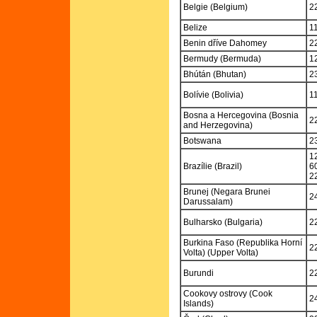
Belgie (Belgium)
2
Belize
1
Benin dříve Dahomey
2
Bermudy (Bermuda)
1
Bhútán (Bhutan)
2
Bolívie (Bolivia)
1
Bosna a Hercegovina (Bosnia
2
and Herzegovina)
Botswana
2
1
Brazílie (Brazil)
6
2
Brunej (Negara Brunei
2
Darussalam)
Bulharsko (Bulgaria)
2
Burkina Faso (Republika Horní
2
Volta) (Upper Volta)
Burundi
2
Cookovy ostrovy (Cook
2
Islands)