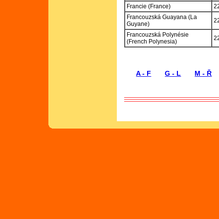
Francie (France)
2
Francouzská Guayana (La
2
Guyane)
Francouzská Polynésie
2
(French Polynesia)
A - F
G - L
M - Ř