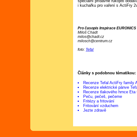
speciální přídavné rukojeti dodáv
i kuchařku pro vaření s ActiFry 
Pro časopis Inspirace EURONICS č
Miloš Chadt
milos@chadt.cz
milosch@centrum.cz
foto:
Tefal
Články s podobnou tématikou:
Recenze Tefal ActiFry family
Recenze elektrické pánve Tefa
Recenze tlakového hrnce Eta
Peču, pečeš, pečeme
Fritézy a fritování
Fritování vzduchem
Jezte zdravě