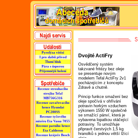
Pyrolýza vítězí
Dvojité ActiFry
I pro slabší přívod
Tlumí hluk
Osvědčený systém
Pára s úsporou
takzvané fritézy bez oleje
Příjemnější holení
se presentuje novým
modelem Tefal ActiFry 2v1
pocházejícím z konceptu
Zdravě a chutně.
Recenze strouhacího
strojku Tefal
Princip funkce smažení bez
MB756G316
oleje spočívá v ohřívání
Recenze zavařovacího
potravin horkým vzduchem
hrnce Hyundai
výkonem 1550 W společně
PC200SS
se smažící pánví, která je
Recenze tyčového
vybavena lopatkou otáčející
mixéru Eta Vassa 7055
potraviny. To umožňuje
Recenze parního hrnce
připravit čerstvých 1,5 kg
Eta Calderon
hranolků s jednou větší lžící
Recenze kráječe Bosch