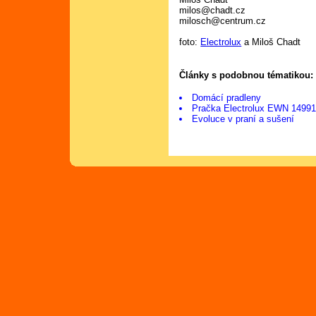
milos@chadt.cz
milosch@centrum.cz
foto:
Electrolux
a Miloš Chadt
Články s podobnou tématikou:
Domácí pradleny
Pračka Electrolux EWN 1499
Evoluce v praní a sušení