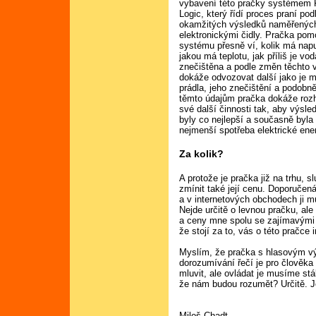
vybavení této pračky systémem
Logic, který řídí proces praní pod
okamžitých výsledků naměřenýc
elektronickými čidly. Pračka pom
systému přesně ví, kolik má nap
jakou má teplotu, jak příliš je vod
znečištěna a podle změn těchto v
dokáže odvozovat další jako je 
prádla, jeho znečištění a podobn
těmto údajům pračka dokáže roz
své další činnosti tak, aby výsle
byly co nejlepší a současně byla
nejmenší spotřeba elektrické ener
Za kolik?
A protože je pračka již na trhu, s
zmínit také její cenu. Doporučen
a v internetových obchodech ji m
Nejde určitě o levnou pračku, ale
a ceny mne spolu se zajímavými 
že stojí za to, vás o této pračce 
Myslím, že pračka s hlasovým v
dorozumívání řečí je pro člověka 
mluvit, ale ovládat je musíme st
že nám budou rozumět? Určitě. Je
Miloš Chadt