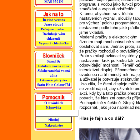
MAS 9501N
programu s vodou jako funkci pro
zmačkání a vypnutí odstředění.
K tomu, abychom se v těchto
nastaveních vyznali, sloužily tab
In vino veritas
pro výchozí polohu programátoru
Jezte zdravě
sestavené podle toho jaké prádlo
Pečujme o sebe...
jsme vkládali.
Dosluhuje vám
Moderní pračky s elektronickým
chlazení?
řízením mají mnohonásobně více
Vypnutá chladnička
obsluhovat sám. Jednak proto, že b
že pračky rozhodují o prováděný
Proto vznikají ovládací systémy 
nastavením krok po kroku tak, že
Stand By
odpovídající možnosti. Téměř ka
Indukční varná zóna
interaktivní displej. Připomeňm
Sklokeramická varná
uvedenou na trh minulý rok, na j
zóna
a uživatel je potvrzuje stisknutím
Litinová plotýnka
Usoudila, že čtení displeje může 
Satin Hair ColourTM
se zrodil nápad, aby uživatele p
akci, kdy byla tato pračka před
potvrdit, že hlas zní opravdu pří
Pochopitelně v češtině. Stejný h
O stránkách
rozpoznat, jako jsou například n
Nápověda
Hlas je fajn a co dál?
Nakoukněte