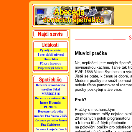
Pyrolýza vítězí
Mluvící pračka
I pro slabší přívod
Tlumí hluk
Ne, nepřečetli jste nadpis špatně
Pára s úsporou
novinářskou kachnu. Tahle tak t
Příjemnější holení
EWF 1655 Voice Synthesis a výrob
Jistě se ptáte, k čemu je dobré, 
Moderní pračky se snaží pomocí 
nebylo třeba pamatovat si rozma
Recenze strouhacího
pračky poskytují stále více.
strojku Tefal
MB756G316
Recenze zavařovacího
Proč?
hrnce Hyundai
PC200SS
Pračky s mechanickým
Recenze tyčového
programátorem měly nejvíce oko
mixéru Eta Vassa 7055
20 možných poloh programátoru
Recenze parního hrnce
a k tomu tři až čtyři přepínače
Eta Calderon
na poloviční otáčky pro odstředěn
Recenze kráječe Bosch
poloviční náplň prádla, zastavení