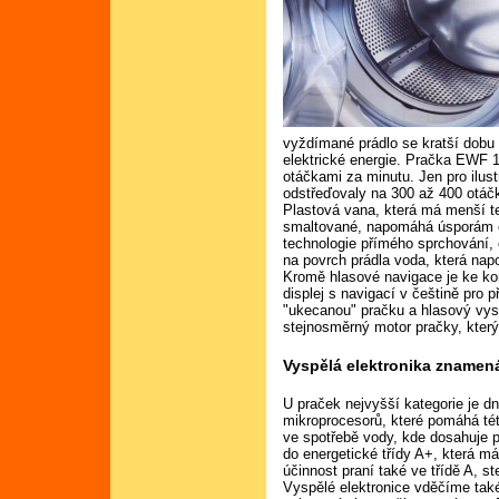
vyždímané prádlo se kratší dob
elektrické energie. Pračka EWF 
otáčkami za minutu. Jen pro ilus
odstřeďovaly na 300 až 400 otáč
Plastová vana, která má menší te
smaltované, napomáhá úsporám en
technologie přímého sprchování,
na povrch prádla voda, která nap
Kromě hlasové navigace je ke ko
displej s navigací v češtině pro 
"ukecanou" pračku a hlasový vyst
stejnosměrný motor pračky, který
Vyspělá elektronika znamen
U praček nejvyšší kategorie je d
mikroprocesorů, které pomáhá té
ve spotřebě vody, kde dosahuje p
do energetické třídy A+, která má
účinnost praní také ve třídě A, s
Vyspělé elektronice vděčíme tak