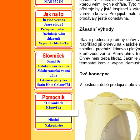
MAS 9501N
kterou velmi rychle ohřála. Tyto 
přístroje byly jistě inspirací k vý
varných konvic. Pro jejich malé 
prodávaly ještě donedávna.
In vino veritas
Jezte zdravě
Zásadní výhody
Pečujme o sebe...
Dosluhuje vám
chlazení?
Hlavní předností je přímý ohřev v
Vypnutá chladnička
Například při ohřevu na klasické 
spirálou, prochází litinovou plot
které vodu vaříte. Přímý ohřev te
Ohřev není třeba hlídat. Jakmile
Stand By
termostat konvici vypne. Nemusí
Indukční varná zóna
Sklokeramická varná
Dvě koncepce
zóna
Litinová plotýnka
V poslední době prodejci stále ví
Satin Hair ColourTM
O stránkách
Nápověda
Nakoukněte