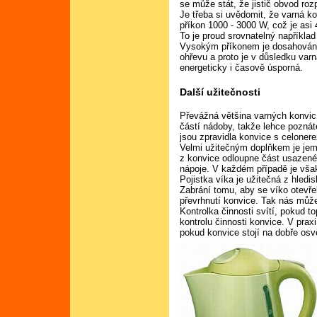
se může stát, že jistič obvod rozp
Je třeba si uvědomit, že varná k
příkon 1000 - 3000 W, což je asi 
To je proud srovnatelný například
Vysokým příkonem je dosahován
ohřevu a proto je v důsledku var
energeticky i časově úsporná.
Další užitečnosti
Převážná většina varných konvi
částí nádoby, takže lehce poznát
jsou zpravidla konvice s celone
Velmi užitečným doplňkem je jem
z konvice odloupne část usazené
nápoje. V každém případě je vša
Pojistka víka je užitečná z hledi
Zabrání tomu, aby se víko otevře
převrhnutí konvice. Tak nás může
Kontrolka činnosti svítí, pokud t
kontrolu činnosti konvice. V prax
pokud konvice stojí na dobře os