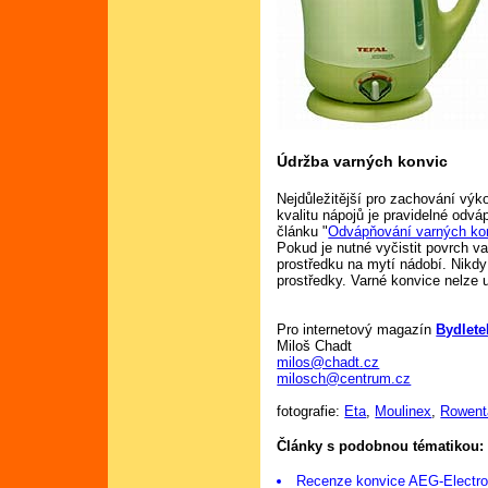
Údržba varných konvic
Nejdůležitější pro zachování výk
kvalitu nápojů je pravidelné odvá
článku "
Odvápňování varných ko
Pokud je nutné vyčistit povrch va
prostředku na mytí nádobí. Nikdy
prostředky. Varné konvice nelze
Pro internetový magazín
Bydlete
Miloš Chadt
milos@chadt.cz
milosch@centrum.cz
fotografie:
Eta
,
Moulinex
,
Rowent
Články s podobnou tématikou:
Recenze konvice AEG-Electr