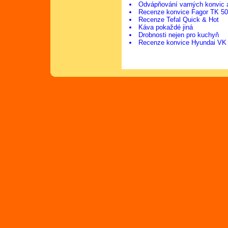
Odvápňování varných konvic 
Recenze konvice Fagor TK 5
Recenze Tefal Quick & Hot
Káva pokaždé jiná
Drobnosti nejen pro kuchyň
Recenze konvice Hyundai VK