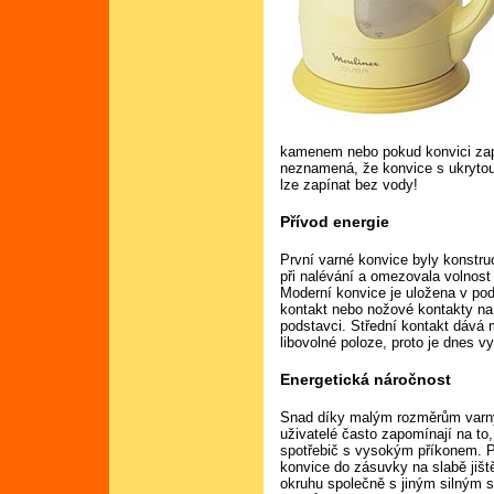
kamenem nebo pokud konvici za
neznamená, že konvice s ukrytou 
lze zapínat bez vody!
Přívod energie
První varné konvice byly konstru
při nalévání a omezovala volnost 
Moderní konvice je uložena v po
kontakt nebo nožové kontakty na
podstavci. Střední kontakt dává 
libovolné poloze, proto je dnes v
Energetická náročnost
Snad díky malým rozměrům varn
uživatelé často zapomínají na to,
spotřebič s vysokým příkonem. Př
konvice do zásuvky na slabě jiš
okruhu společně s jiným silným 