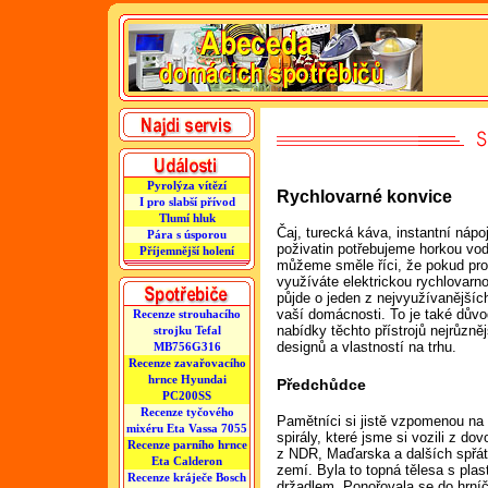
Pyrolýza vítězí
Rychlovarné konvice
I pro slabší přívod
Tlumí hluk
Čaj, turecká káva, instantní nápo
Pára s úsporou
poživatin potřebujeme horkou vo
Příjemnější holení
můžeme směle říci, že pokud pro
využíváte elektrickou rychlovarno
půjde o jeden z nejvyužívanějšíc
vaší domácnosti. To je také důvo
Recenze strouhacího
nabídky těchto přístrojů nejrůzněj
strojku Tefal
designů a vlastností na trhu.
MB756G316
Recenze zavařovacího
hrnce Hyundai
Předchůdce
PC200SS
Recenze tyčového
Pamětníci si jistě vzpomenou na
mixéru Eta Vassa 7055
spirály, které jsme si vozili z do
Recenze parního hrnce
z NDR, Maďarska a dalších spřá
Eta Calderon
zemí. Byla to topná tělesa s pla
Recenze kráječe Bosch
držadlem. Ponořovala se do hrní