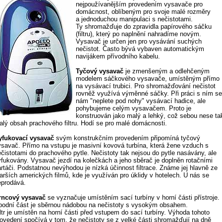
nejpoužívanějším provedením vysavače pro
domácnost, oblíbeným pro svoje malé rozměry
a jednoduchou manipulaci s nečistotami.
Ty shromažďuje do zpravidla papírového sáčku
(filtru), který po naplnění nahradíme novým.
Vysavač je určen jen pro vysávání suchých
nečistot. Často bývá vybaven automatickým
navijákem přívodního kabelu.
Tyčový vysavač
je zmenšeným a odlehčeným
modelem sáčkového vysavače, umístěným přímo
na vysávací trubici. Pro shromažďování nečistot
rovněž využívá výměnné sáčky. Při práci s ním s
nám "neplete pod nohy" vysávací hadice, ale
pohybujeme celým vysavačem. Proto je
konstruován jako malý a lehký, což sebou nese ta
alý obsah prachového filtru. Hodí se pro malé domácnosti.
yfukovací vysavač
svým konstrukčním provedením připomíná tyčový
ysavač. Přímo na vstupu je masivní kovová turbína, která žene vzduch s
ečistotami do prachového pytle. Nečistoty tak nejsou do pytle nasávány, ale
yfukovány. Vysavač jezdí na kolečkách a jeho sběrač je doplněn rotačními
artáči. Podstatnou nevýhodou je nízká účinnost filtrace. Známe jej hlavně ze
tarších amerických filmů, kde je využíván pro úklidy v hotelech. U nás se
eprodává.
rncový vysavač
se vyznačuje umístěním sací turbíny v horní části přístroje.
podní část je sběrnou nádobou na nečistoty s vysokým obsahem.
ltr je umístěn na horní části před vstupem do sací turbíny. Výhoda tohoto
rovedení spočívá v tom, že nečistoty se z velké části shromažďují na dně