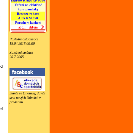
Espreso Krups XP 9000
Vaření na elektřině
i pro paneláky
Recenze robotu
AEG KM 850
Porsche v kuchyni
Poslední aktualizace
19.04.2016 00:00
Založení stránek
20.7.2005
ed
Staňte se fanoušky, dovíte
se o nových článcích v
předstihu.
cí