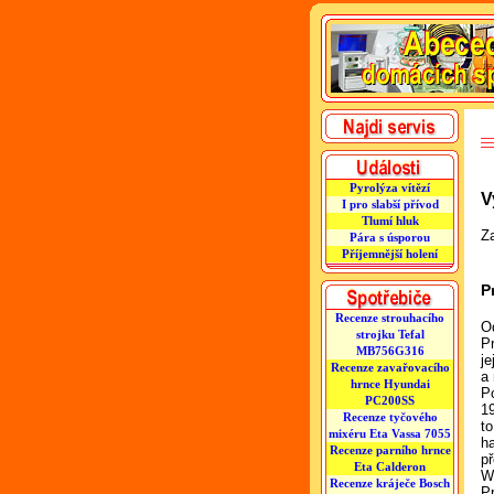
Pyrolýza vítězí
V
I pro slabší přívod
Tlumí hluk
Za
Pára s úsporou
Příjemnější holení
P
Recenze strouhacího
O
strojku Tefal
P
MB756G316
j
Recenze zavařovacího
a 
hrnce Hyundai
Po
PC200SS
1
Recenze tyčového
t
mixéru Eta Vassa 7055
ha
Recenze parního hrnce
p
Eta Calderon
W
Recenze kráječe Bosch
P