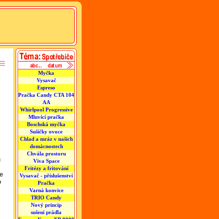
Myčka
Vysavač
Espreso
Pračka Candy CTA 104
AA
Whirlpool Progressive
Mluvící pračka
Boschská myčka
Sušičky ovoce
Chlad a mráz v našich
domácnostech
Chvála prostoru
u
Viva Space
Fritézy a fritování
ce
Vysavač - příslušenství
o
Pračka
Varná konvice
TRIO Candy
Nový princip
sušení prádla