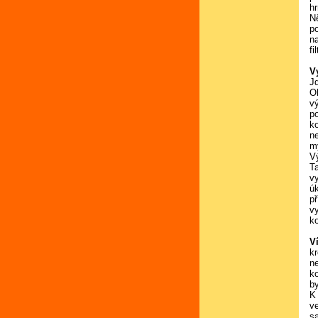
h
N
p
n
f
V
Jd
O
v
p
k
n
m
Vý
T
v
ú
př
v
k
V
k
n
ko
by
K
v
s