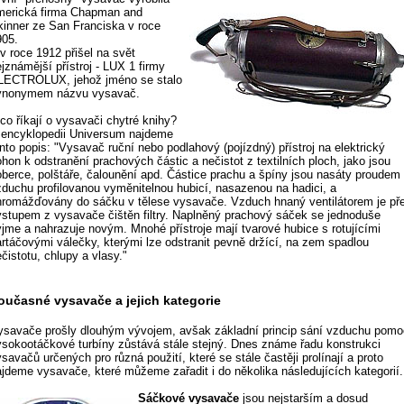
merická firma Chapman and
kinner ze San Franciska v roce
905.
v roce 1912 přišel na svět
jznámější přístroj - LUX 1 firmy
LECTROLUX, jehož jméno se stalo
ynonymem názvu vysavač.
co říkají o vysavači chytré knihy?
 encyklopedii Universum najdeme
nto popis: "Vysavač ruční nebo podlahový (pojízdný) přístroj na elektrický
hon k odstranění prachových částic a nečistot z textilních ploch, jako jsou
oberce, polštáře, čalounění apd. Částice prachu a špíny jsou nasáty proudem
zduchu profilovanou vyměnitelnou hubicí, nasazenou na hadici, a
hromážďovány do sáčku v tělese vysavače. Vzduch hnaný ventilátorem je př
ýstupem z vysavače čištěn filtry. Naplněný prachový sáček se jednoduše
yjme a nahrazuje novým. Mnohé přístroje mají tvarové hubice s rotujícími
artáčovými válečky, kterými lze odstranit pevně držící, na zem spadlou
čistotu, chlupy a vlasy."
oučasné vysavače a jejich kategorie
ysavače prošly dlouhým vývojem, avšak základní princip sání vzduchu pomo
ysokootáčkové turbíny zůstává stále stejný. Dnes známe řadu konstrukci
savačů určených pro různá použití, které se stále častěji prolínají a proto
ajdeme vysavače, které můžeme zařadit i do několika následujících kategorií.
Sáčkové vysavače
jsou nejstarším a dosud