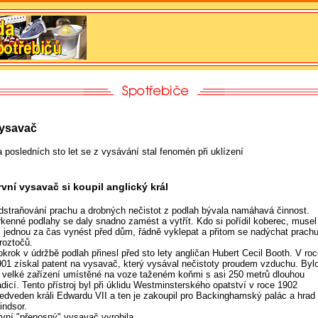
ysavač
 posledních sto let se z vysávání stal fenomén při uklízení
rvní vysavač si koupil anglický král
dstraňování prachu a drobných nečistot z podlah bývala namáhavá činnost.
rkenné podlahy se daly snadno zamést a vytřít. Kdo si pořídil koberec, musel
ej jednou za čas vynést před dům, řádně vyklepat a přitom se nadýchat prach
roztočů.
krok v údržbě podlah přinesl před sto lety angličan Hubert Cecil Booth. V ro
901 získal patent na vysavač, který vysával nečistoty proudem vzduchu. Byl
o velké zařízení umístěné na voze taženém koňmi s asi 250 metrů dlouhou
dicí. Tento přístroj byl při úklidu Westminsterského opatství v roce 1902
ředveden králi Edwardu VII a ten je zakoupil pro Backinghamský palác a hrad
indsor.
rvní "přenosný" vysavač vyrobila