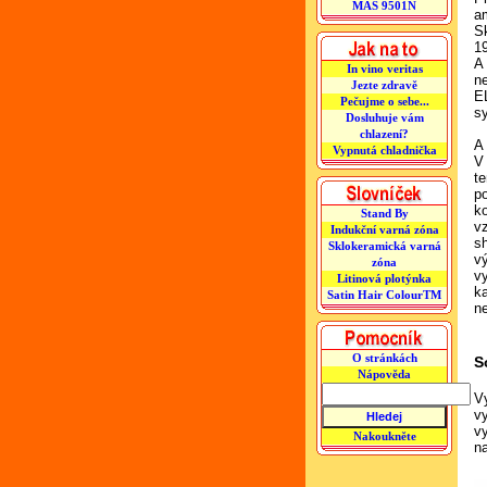
MAS 9501N
a
S
1
A 
In vino veritas
ne
Jezte zdravě
E
Pečujme o sebe...
s
Dosluhuje vám
chlazení?
A 
Vypnutá chladnička
V
te
po
k
Stand By
v
Indukční varná zóna
s
Sklokeramická varná
v
zóna
v
Litinová plotýnka
k
Satin Hair ColourTM
ne
O stránkách
S
Nápověda
V
v
vy
Nakoukněte
n