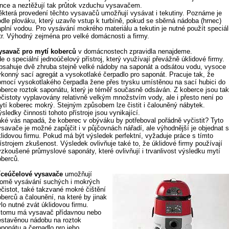
rnce a neztěžují tak průtok vzduchu vysavačem.
ěkterá provedení těchto vysavačů umožňují vysávat i tekutiny. Poznáme je
odle plováku, který uzavře vstup k turbíně, pokud se sběrná nádoba (hrnec)
aplní vodou. Pro vysávání mokrého materiálu a tekutin je nutné použít speciál
iltr. Výhodný zejména pro velké domácnosti a firmy.
ysavač pro mytí koberců
v domácnostech zpravidla nenajdeme.
e o speciální jednoúčelový přístroj, který využívají převážně úklidové firmy.
bsahuje dvě zhruba stejně velké nádoby na saponát a odsátou vodu, vysoce
ýkonný sací agregát a vysokotlaké čerpadlo pro saponát. Pracuje tak, že
omocí vysokotlakého čerpadla žene přes trysku umístěnou na sací hubici do
oberce roztok saponátu, který je téměř současně odsáván. Z koberce jsou ta
ečistoty vyplavovány relativně velkým množstvím vody, ale i přesto není po
ytí koberec mokrý. Stejným způsobem lze čistit i čalouněný nábytek.
sledky činnosti tohoto přístroje jsou vynikající.
aké vás napadá, že koberec v obýváku by potřeboval pořádně vyčistit? Tyto
ysavače je možné zapůjčit i v půjčovnách nářadí, ale výhodnější je objednat s
klidovou firmu. Pokud má být výsledek perfektní, vyžaduje práce s tímto
ístrojem zkušenost. Výsledek ovlivňuje také to, že úklidové firmy používají
yzkoušené průmyslové saponáty, které ovlivňují i trvanlivost výsledku mytí
oberců.
íceúčelové vysavače
umožňují
romě vysávání suchých i mokrých
ečistot, také takzvané mokré čištění
berců a čalounění, na které by jinak
lo nutné zvát úklidovou firmu.
 tomu má vysavač přídavnou nebo
estavěnou nádobu na roztok
aponátu a čerpadlo pro jeho