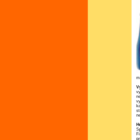
m
V
v
n
v
k
s
n
H
S
Fi
p