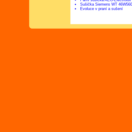
Sušička Siemens WT 46W56
Evoluce v praní a sušení