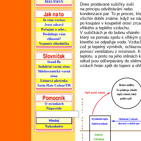
MAS 9501N
Dnes prodávané sušičky suší
na principu odvětrávání nebo
kondenzace par. To je proces, kt
všichni dobře známe, když se n
In vino veritas
po koupání v koupelně orosí zrca
Jezte zdravě
vlhkého a teplého vzduchu.
Pečujme o sebe...
V sušičkách je do bubnu vháněn v
Dosluhuje vám
který se pomalu spolu s vlhkým p
chlazení?
kterého se odpařuje voda. Vzduc
Vypnutá chladnička
což je tepelný výměník, ochlaz
pomocí ventilátoru z místnosti.
teplotu, a proto na jeho stěnách 
odtud jsou odčerpávány do sběrn
Stand By
vzduch hnán zpět do topení a ohř
Indukční varná zóna
Sklokeramická varná
zóna
Litinová plotýnka
Satin Hair ColourTM
O stránkách
Nápověda
Nakoukněte