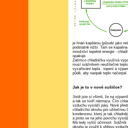
je hnán kapilárou (působí jako red
podstatně nižší. Tam se kapalina
množství tepelné energie - chlad
opakuje.
Zatímco chladnička využívá výpar
musí srážníkem neužitečné teplo 
vyzařování tepla - topení a výp
půdě, aby naopak teplo načerpal.
Jak je to v nové sušičce?
Jistě jste si všimli, že na výpar
a tak se tvoří námraza. Čím chlad
vzduchu vysráží páry. Nově před
chladícího okruhu pro užitečnou 
kondenzeru, který je tak chladně
a proto se na jeho povrchu vysrá
Má tedy vyšší účinnost. Srážník (
okruhu je využit k ohřevu vzduc