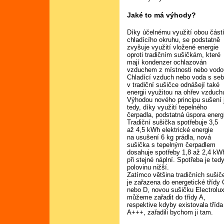
Jaké to má výhody?
Díky účelnému využití obou část
chladícího okruhu, se podstatně
zvyšuje využití vložené energie
oproti tradičním sušičkám, které
mají kondenzer ochlazován
vzduchem z místnosti nebo vodo
Chladící vzduch nebo voda s se
v tradiční sušičce odnášejí také
energii využitou na ohřev vzduch
Výhodou nového principu sušení 
tedy, díky využití tepelného
čerpadla, podstatná úspora energ
Tradiční sušička spotřebuje 3,5
až 4,5 kWh elektrické energie
na usušení 6 kg prádla, nová
sušička s tepelným čerpadlem
dosahuje spotřeby 1,8 až 2,4 kW
při stejné náplní. Spotřeba je ted
polovinu nižší.
Zatímco většina tradičních sušič
je zařazena do energetické třídy 
nebo D, novou sušičku Electrolu
můžeme zařadit do třídy A,
respektive kdyby existovala třída
A+++, zařadili bychom ji tam.