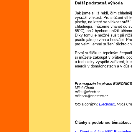
Další podstatná výhoda
Jak jsme si již řekli, čím chladn
vysráží vlhkost. Pro srážení vlhko
plochy, na které se vlhkost sráž
chladnější, můžeme vhánět do su
55°C), aniž bychom snížili účinno
Díky tomu je možné sušit při nižš
prádlo jako je vlna a hedvábí. P
pro velmi jemné sušení těchto ch
První sušičku s tepelným čerpad
si můžete zakoupit v průběhu pod
o technicky vyspělé zařízení, k
energií v domácnostech a v důsle
Pro magazín Inspirace EURONICS
Miloš Chadt
milos@chadt.cz
milosch@centrum.cz
foto a obrázky:
Electrolux
, Miloš Ch
Články s podobnou tématikou:
Parní sušička AEG-Electrolux