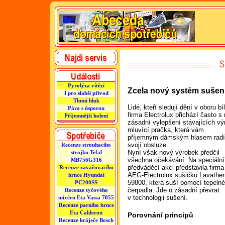
Pyrolýza vítězí
Zcela nový systém sušen
I pro slabší přívod
Tlumí hluk
Lidé, kteří sledují dění v oboru 
Pára s úsporou
firma Electrolux přichází často s
Příjemnější holení
zásadní vylepšení stávajících v
mluvící pračka, která vám
příjemným dámským hlasem radí 
svojí obsluze.
Recenze strouhacího
Nyní však nový výrobek předčil
strojku Tefal
všechna očekávání. Na speciální
MB756G316
předváděcí akci představila firma
Recenze zavařovacího
AEG-Electrolux sušičku Lavathe
hrnce Hyundai
59800, která suší pomocí tepeln
PC200SS
čerpadla. Jde o zásadní převrat
Recenze tyčového
v technologii sušení.
mixéru Eta Vassa 7055
Recenze parního hrnce
Eta Calderon
Porovnání principů
Recenze kráječe Bosch